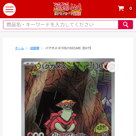
0
t
o
g
g
l
e
ホーム
収録弾
バクガメス(105/102)[AR]【SV7】
n
a
v
i
g
a
t
i
o
n