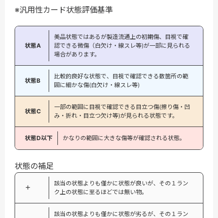
※汎用性カード状態評価基準
美品状態ではあるが製造流通上の初期傷、目視で確
状態A
認できる微傷（白欠け・線スレ等)が一部に見られる
場合があります。
比較的良好な状態で、目視で確認できる数箇所の範
状態B
囲に細かな傷(白欠け・線スレ等)
一部の範囲に目視で確認できる目立つ傷(擦り傷・凹
状態C
み・折れ・目立つ欠け等)が見られる状態です。
状態D以下
かなりの範囲に大きな傷等が確認される状態。
状態の補足
該当の状態よりも僅かに状態が良いが、その１ラン
＋
ク上の状態に至るほどでは無い物。
該当の状態よりも僅かに状態が劣るが、その１ラン