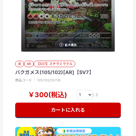
拡大表示
炎
AR
【SV7】ステラミラクル
バクガメス(105/102)[AR]【SV7】
商品コード ： 105/102/SV7/B
￥300(税込)
/ 3
カートに入れる