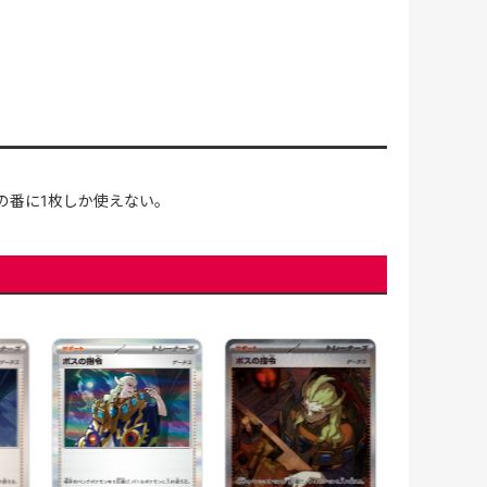
の番に1枚しか使えない。
ボスの指令/ゲ
(020/021)[