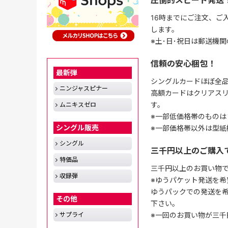
圧倒的スピード発送
16時までにご注文、ご
します。
※土･日･祝日は郵送機
信頼の安心梱包！
最新弾
シングルカードほぼ全品
ニンジャスピナー
高額カードはクリアスリ
す。
ムニキスゼロ
※一部低価格帯のものは
シングル販売
※一部価格帯以外は型紙
シングル
三千円以上のご購入
特価品
三千円以上のお買い物
収録弾
※ゆうパケット発送を希
ゆうパックでの発送を
その他
下さい。
サプライ
※一回のお買い物が三千