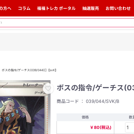
の方へ
コラム
福福トレカ ポータル
抽選販売
お問い合わせ
ボスの指令/ゲーチス(039/044)[]【svK】
ボスの指令/ゲーチス(039
商品コード ： 039/044/SVK/B
価格
数
￥80(税込)