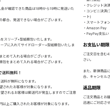
！
・クレジット決
入金が確認できた商品は18時から19時に発送いた
・コンビニ決済(
ート)
関の都合、発送できない場合がございます。
・スマートフォ
・Amazon Pay
・PayPay支払い
をスリーブ+型紙梱包いたします。
お支払い期限
ーブに入れてサイドローダー+型紙梱包いたしま
ご注文日を含む
まとめて入れる場合がございます。
さい。
梱包をまとめて入れる場合がございます。
また、新弾商品
で送料無料！
合、キャンセル
で送料が無料になります。
望されたお客様が対象になります。
返品期限
希望されるお客様は郵送代が発生しますのでご注意
ご注文商品とお
迅速にご対応さ
円以上ご購入されたお客様が対象になります。