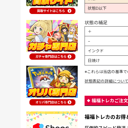
状態D以下
状態の補足
＋
−
インクド
日焼け
※これらは当店の基準で
状態表記の詳細につい
福福トレカご注文
福福トレカのお得