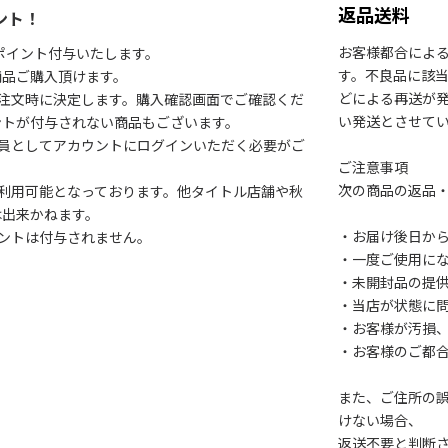
返品送料
ント！
お客様都合によ
1ポイント付与いたします。
す。不良品に該当
商品ご購入頂けます。
どによる再送が
注文時に決定します。購入確認画面でご確認くだ
い発送とさせて
ントが付与されない商品もございます。
会員としてアカウントにログインいただく必要がご
ご注意事項
次の商品の返品
利用可能となっております。他タイトル店舗や秋
は出来かねます。
・お届け後日から
ントは付与されません。
・一度ご使用に
・未開封品の提
・当店が状態に
・お客様が汚損
・お客様のご都
また、ご住所の
けない場合、
返送不要と判断