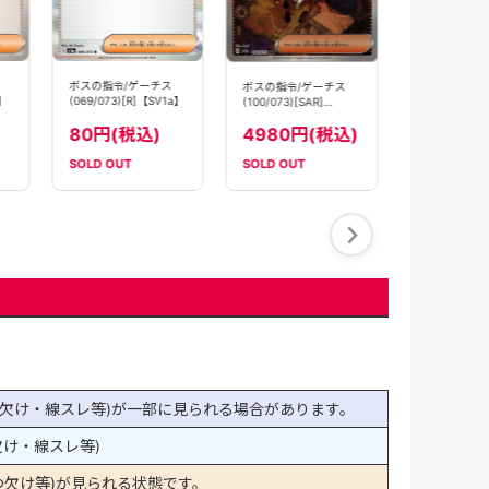
80円(税
ボスの指令/ゲーチス
ボスの指令/ゲーチス
N】
(069/073)[R]【SV1a】
(100/073)[SAR]
【SV1a】
80円(税込)
4980円(税込)
SOLD OUT
SOLD OUT
SOLD OUT
欠け・線スレ等)が一部に見られる場合があります。
け・線スレ等)
欠け等)が見られる状態です。