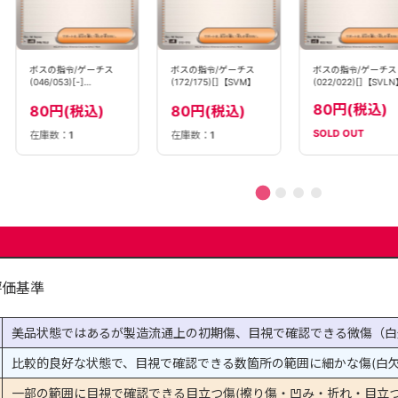
ボスの指令/ゲーチス
ボスの指令/ゲーチス
ボスの指令/ゲーチス
(046/053)[-]
(172/175)[]【SVM】
(022/022)[]【SVL
【SVHK】
80円(税込)
80円(税込)
80円(税込)
SOLD OUT
在庫数：
1
在庫数：
1
評価基準
美品状態ではあるが製造流通上の初期傷、目視で確認できる微傷（白
比較的良好な状態で、目視で確認できる数箇所の範囲に細かな傷(白欠
一部の範囲に目視で確認できる目立つ傷(擦り傷・凹み・折れ・目立つ