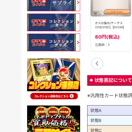
ボスの指令/ゲーチス
ボスの指令/ゲーチス
ボスの指令/ゲーチス
(019/021)【SVJL】
(018/019)[]【SVOM】
(181/190)[]【SV4a】
80円(税込)
80円(税込)
80円(税込)
在庫数：
3
在庫数：
8
在庫数：
1
状態表記について
※汎用性カード状態
状態A
状態B
状態C