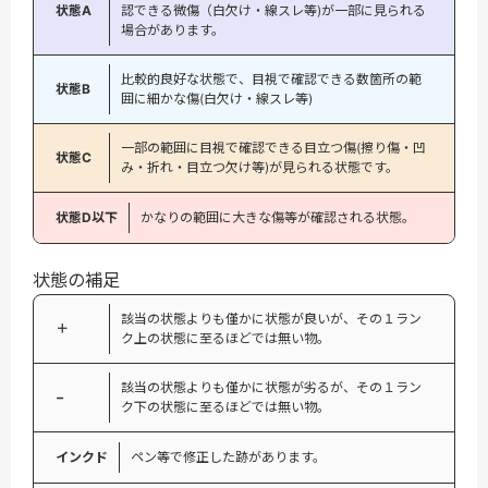
状態A
認できる微傷（白欠け・線スレ等)が一部に見られる
場合があります。
比較的良好な状態で、目視で確認できる数箇所の範
状態B
囲に細かな傷(白欠け・線スレ等)
一部の範囲に目視で確認できる目立つ傷(擦り傷・凹
状態C
み・折れ・目立つ欠け等)が見られる状態です。
状態D以下
かなりの範囲に大きな傷等が確認される状態。
状態の補足
該当の状態よりも僅かに状態が良いが、その１ラン
＋
ク上の状態に至るほどでは無い物。
該当の状態よりも僅かに状態が劣るが、その１ラン
−
ク下の状態に至るほどでは無い物。
インクド
ペン等で修正した跡があります。