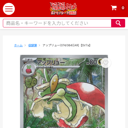
0
t
o
g
g
l
e
ホーム
収録弾
アップリュー(074/064)[AR]【SV7a】
n
a
v
i
g
a
t
i
o
n