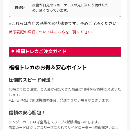
表裏が日光やショーケースの光に当たり続けたた
日焼け
め、薄くなっています。
※これらは当店の基準での状態表です。予めご了承ください。
状態表記の詳細についてはこちらをご覧ください
福福トレカご注文ガイド
福福トレカのお得＆安心ポイント
圧倒的スピード発送！
16時までにご注文、ご入金が確認できた商品は18時から19時に発送いた
します。
※土･日･祝日は郵送機関の都合、発送できない場合がございます。
信頼の安心梱包！
シングルカードほぼ全品をスリーブ+型紙梱包いたします。
高額カードはクリアスリーブに入れてサイドローダー+型紙梱包いたし