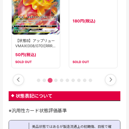
【状態B】アップリュー
【状態B】アップリュー
(074/064)[AR]
VMAX(008/070)[RRR]
【SV7a】
【S5I】
180円(税込)
50円(税込)
SOLD OUT
SOLD OUT
状態表記について
※汎用性カード状態評価基準
美品状態ではあるが製造流通上の初期傷、目視で確