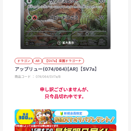
拡大表示
ドラゴン
AR
【SV7a】楽園ドラゴーナ
アップリュー(074/064)[AR]【SV7a】
商品コード ： 074/064/SV7a/B
申し訳ございませんが、
只今品切れ中です。