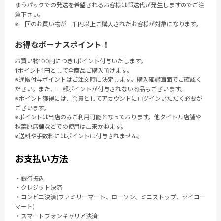
ゆうパックでの発送を希望されるお客様は郵送代が発生しますのでご注
意下さい。
※一回のお買い物が三千円以上ご購入されたお客様が対象になります。
お得なボーナスポイント！
お買い物100円につき1ポイント付与いたします。
1ポイント1円として全商品ご購入頂けます。
※通販付与ポイントはご注文時に決定します。購入確認画面でご確認く
ださい。また、一部ポイントが付与されない商品もございます。
※ポイント獲得には、会員としてアカウントにログインいただく必要が
ございます。
※ポイントは当店のみご利用可能となっております。他タイトル店舗や
秋葉原店舗などでの使用は出来かねます。
※送料や手数料にはポイントは付与されません。
お支払い方法
・銀行振込
・クレジット決済
・コンビニ決済(ファミリーマート、ローソン、ミニストップ、セイコー
マート)
・スマートフォンキャリア決済