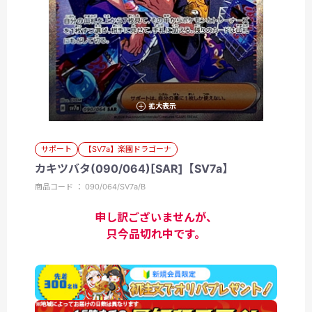
拡大表示
サポート
【SV7a】楽園ドラゴーナ
カキツバタ(090/064)[SAR]【SV7a】
商品コード ： 090/064/SV7a/B
申し訳ございませんが、
只今品切れ中です。