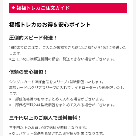
福福トレカご注文ガイド
福福トレカのお得＆安心ポイント
圧倒的スピード発送！
16時までにご注文、ご入金が確認できた商品は18時から19時に発送いた
します。
※土･日･祝日は郵送機関の都合、発送できない場合がございます。
信頼の安心梱包！
シングルカードほぼ全品をスリーブ+型紙梱包いたします。
高額カードはクリアスリーブに入れてサイドローダー+型紙梱包いたし
ます。
※一部低価格帯のものはまとめて入れる場合がございます。
※一部価格帯以外は型紙梱包をまとめて入れる場合がございます。
三千円以上のご購入で送料無料！
三千円以上のお買い物で送料が無料になります。
※ゆうパケット発送を希望されたお客様が対象になります。