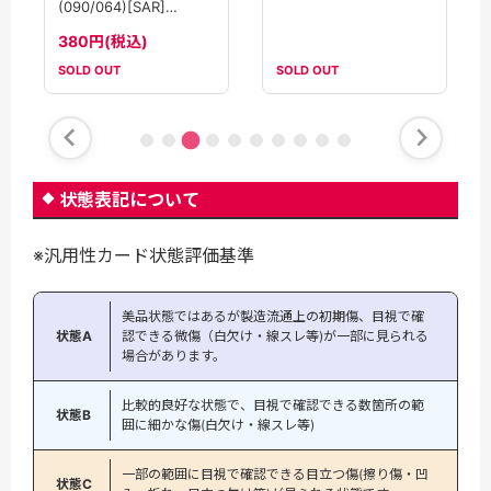
(083/064)[SR]
(090/064)[SAR]
【SV7a】
【SV7a】
180円(税込)
380円(税込)
SOLD OUT
SOLD OUT
状態表記について
※汎用性カード状態評価基準
美品状態ではあるが製造流通上の初期傷、目視で確
状態A
認できる微傷（白欠け・線スレ等)が一部に見られる
場合があります。
比較的良好な状態で、目視で確認できる数箇所の範
状態B
囲に細かな傷(白欠け・線スレ等)
一部の範囲に目視で確認できる目立つ傷(擦り傷・凹
状態C