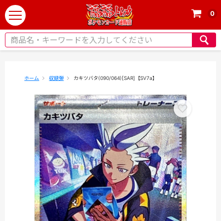
0
t
o
g
g
l
e
ホーム
収録弾
カキツバタ(090/064)[SAR]【SV7a】
n
a
v
i
g
a
t
i
o
n