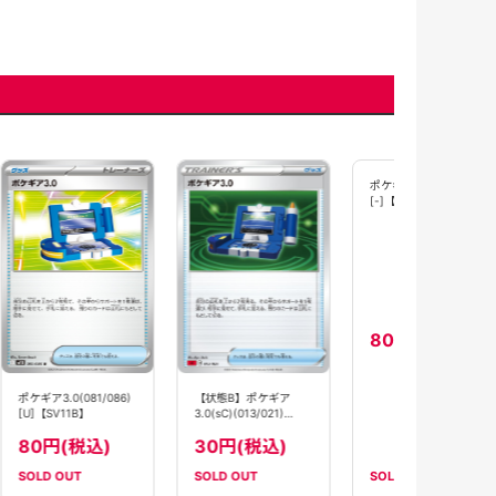
【状態B】ポ
3.0(014/020)[
【sLD】
80円(税
【状態B】ポケギア
ポケギア3.0(014/020)
)
3.0(sC)(013/021)
[-]【sLD】
【sC】
30円(税込)
80円(税込)
SOLD OUT
SOLD OUT
SOLD OUT