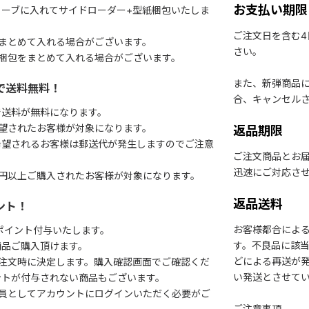
お支払い期限
ーブに入れてサイドローダー+型紙梱包いたしま
ご注文日を含む
まとめて入れる場合がございます。
さい。
梱包をまとめて入れる場合がございます。
また、新弾商品
で送料無料！
合、キャンセル
で送料が無料になります。
望されたお客様が対象になります。
返品期限
希望されるお客様は郵送代が発生しますのでご注意
ご注文商品とお
迅速にご対応さ
円以上ご購入されたお客様が対象になります。
返品送料
ント！
お客様都合によ
1ポイント付与いたします。
す。不良品に該当
商品ご購入頂けます。
どによる再送が
注文時に決定します。購入確認画面でご確認くだ
い発送とさせて
ントが付与されない商品もございます。
会員としてアカウントにログインいただく必要がご
ご注意事項