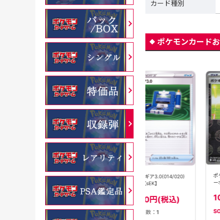
カード種別
ポケモンカードお
ポケギア3.0[モンスタ
ポケギア3.0(014/022)
ポケギア3.0(014/020)
ーボールミラー]
[-]【sGI】
[-]【sEK】
(081/086)[U]
100円(税込)
【SV11B】
180円(税込)
180円(税込)
SOLD OUT
在庫数：
11
在庫数：
1