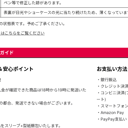
ペン等で修正した跡があります。
表裏が日光やショーケースの光に当たり続けたため、薄くなっていま
の状態表です。予めご了承ください。
てはこちらをご覧ください
ガイド
＆安心ポイント
お支払い方法
！
・銀行振込
・クレジット決
入金が確認できた商品は18時から19時に発送いた
・コンビニ決済(
ート)
関の都合、発送できない場合がございます。
・スマートフォ
・Amazon Pay
・PayPay支払い
をスリーブ+型紙梱包いたします。