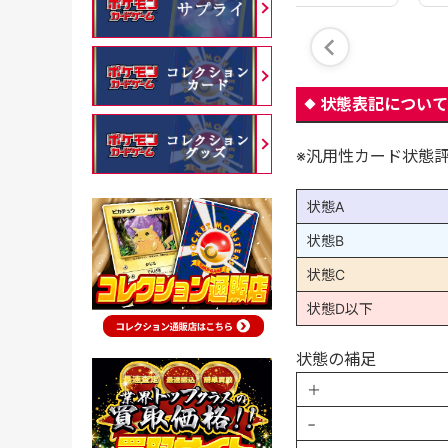
状態表記について
※汎用性カード状態
状態A
状態B
状態C
状態D以下
状態の補足
＋
−