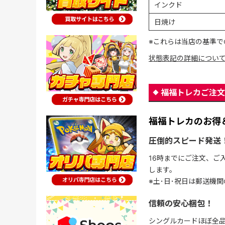
インクド
日焼け
※これらは当店の基準で
状態表記の詳細につい
福福トレカご注文
福福トレカのお得
圧倒的スピード発送
16時までにご注文、ご
します。
※土･日･祝日は郵送機
信頼の安心梱包！
シングルカードほぼ全品