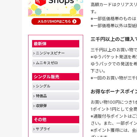
高額カードはクリアスリ
す。
※一部低価格帯のものは
※一部価格帯以外は型紙
三千円以上のご購入
最新弾
三千円以上のお買い物
ニンジャスピナー
※ゆうパケット発送を希
ムニキスゼロ
ゆうパックでの発送を
下さい。
シングル販売
※一回のお買い物が三千
シングル
お得なボーナスポイ
特価品
お買い物100円につき
収録弾
1ポイント1円として全
※通販付与ポイントはご
その他
さい。また、一部ポイ
サプライ
※ポイント獲得には、