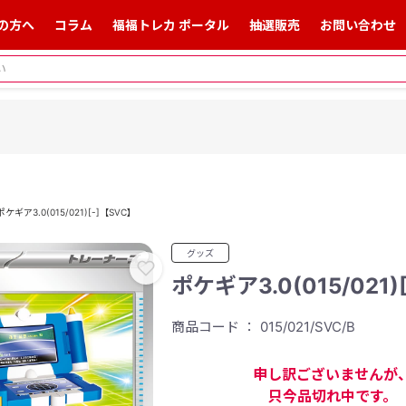
の方へ
コラム
福福トレカ ポータル
抽選販売
お問い合わせ
ポケギア3.0(015/021)[-]【SVC】
グッズ
ポケギア3.0(015/021)
商品コード ： 015/021/SVC/B
申し訳ございませんが
只今品切れ中です。