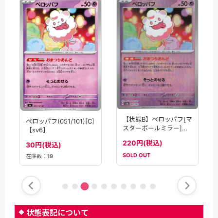
【状態B】ペロッパフ[マ
ペロッパフ(051/101)[C]
スターボールミラー]
【sv6】
(067/187)[]【SV8a】
220円(税込)
30円(税込)
SOLD OUT
在庫数：
19
状態表記について