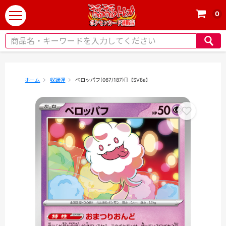
0
t
o
g
g
l
e
ホーム
収録弾
ペロッパフ(067/187)[]【SV8a】
n
a
v
i
g
a
t
i
o
n