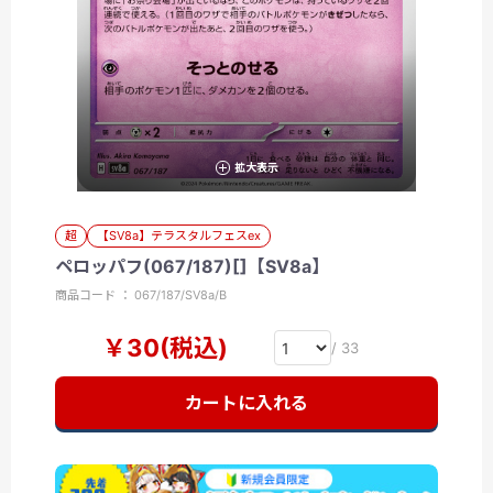
拡大表示
超
【SV8a】テラスタルフェスex
ペロッパフ(067/187)[]【SV8a】
商品コード ： 067/187/SV8a/B
￥30(税込)
/ 33
カートに入れる