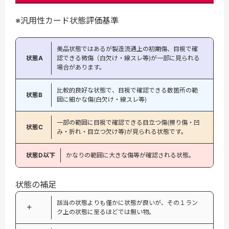
※汎用性カード状態評価基準
美品状態ではあるが製造流通上の初期傷、目視で確
状態A
認できる微傷（白欠け・線スレ等)が一部に見られる
場合があります。
比較的良好な状態で、目視で確認できる数箇所の範
状態B
囲に細かな傷(白欠け・線スレ等)
一部の範囲に目視で確認できる目立つ傷(擦り傷・凹
状態C
み・折れ・目立つ欠け等)が見られる状態です。
状態D以下
かなりの範囲に大きな傷等が確認される状態。
状態の補足
該当の状態よりも僅かに状態が良いが、その１ラン
＋
ク上の状態に至るほどでは無い物。