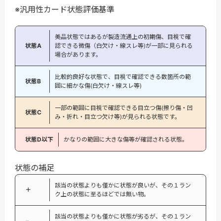
※汎用性カード状態評価基準
美品状態ではあるが製造流通上の初期傷、目視で確
状態A
認できる微傷（白欠け・線スレ等)が一部に見られる
場合があります。
比較的良好な状態で、目視で確認できる数箇所の範
状態B
囲に細かな傷(白欠け・線スレ等)
一部の範囲に目視で確認できる目立つ傷(擦り傷・凹
状態C
み・折れ・目立つ欠け等)が見られる状態です。
状態D以下
かなりの範囲に大きな傷等が確認される状態。
状態の補足
該当の状態よりも僅かに状態が良いが、その１ラン
＋
ク上の状態に至るほどでは無い物。
該当の状態よりも僅かに状態が劣るが、その１ラン
−