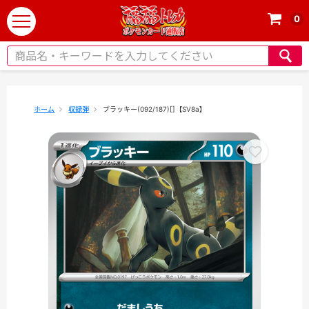
0
t
o
g
g
l
e
ホーム
収録弾
ブラッキー(092/187)[]【SV8a】
n
a
v
i
g
a
t
i
o
n