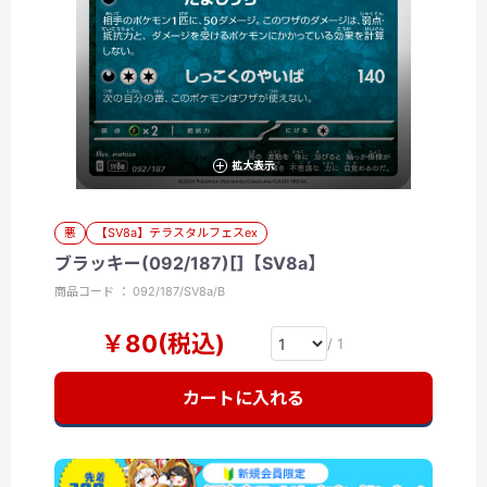
拡大表示
悪
【SV8a】テラスタルフェスex
ブラッキー(092/187)[]【SV8a】
商品コード ： 092/187/SV8a/B
￥80(税込)
/ 1
カートに入れる