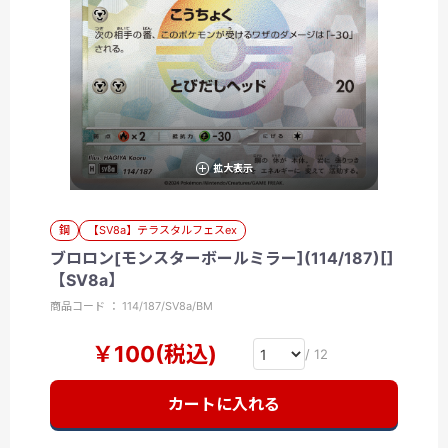
拡大表示
鋼
【SV8a】テラスタルフェスex
ブロロン[モンスターボールミラー](114/187)[]
【SV8a】
商品コード ： 114/187/SV8a/BM
￥100(税込)
/ 12
カートに入れる