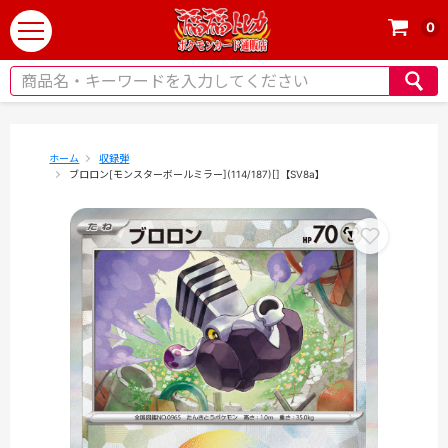
0
t
o
g
g
l
e
ホーム
収録弾
ブロロン[モンスターボールミラー](114/187)[]【SV8a】
n
a
v
i
g
a
t
i
o
n