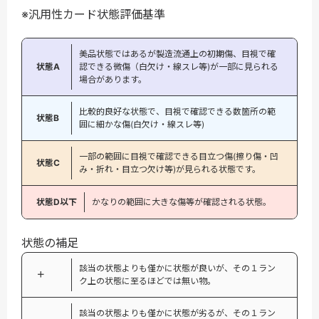
※汎用性カード状態評価基準
美品状態ではあるが製造流通上の初期傷、目視で確
状態A
認できる微傷（白欠け・線スレ等)が一部に見られる
場合があります。
比較的良好な状態で、目視で確認できる数箇所の範
状態B
囲に細かな傷(白欠け・線スレ等)
一部の範囲に目視で確認できる目立つ傷(擦り傷・凹
状態C
み・折れ・目立つ欠け等)が見られる状態です。
状態D以下
かなりの範囲に大きな傷等が確認される状態。
状態の補足
該当の状態よりも僅かに状態が良いが、その１ラン
＋
ク上の状態に至るほどでは無い物。
該当の状態よりも僅かに状態が劣るが、その１ラン