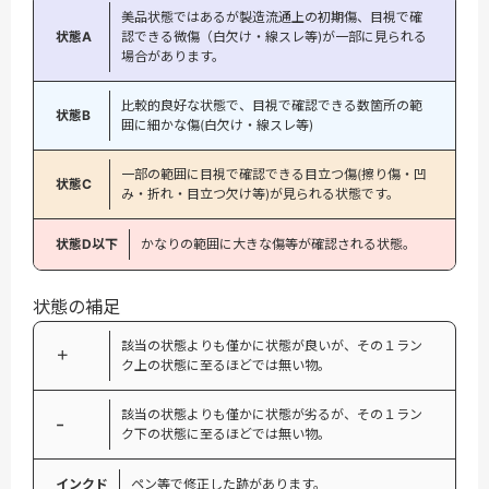
美品状態ではあるが製造流通上の初期傷、目視で確
状態A
認できる微傷（白欠け・線スレ等)が一部に見られる
場合があります。
比較的良好な状態で、目視で確認できる数箇所の範
状態B
囲に細かな傷(白欠け・線スレ等)
一部の範囲に目視で確認できる目立つ傷(擦り傷・凹
状態C
み・折れ・目立つ欠け等)が見られる状態です。
状態D以下
かなりの範囲に大きな傷等が確認される状態。
状態の補足
該当の状態よりも僅かに状態が良いが、その１ラン
＋
ク上の状態に至るほどでは無い物。
該当の状態よりも僅かに状態が劣るが、その１ラン
−
ク下の状態に至るほどでは無い物。
インクド
ペン等で修正した跡があります。