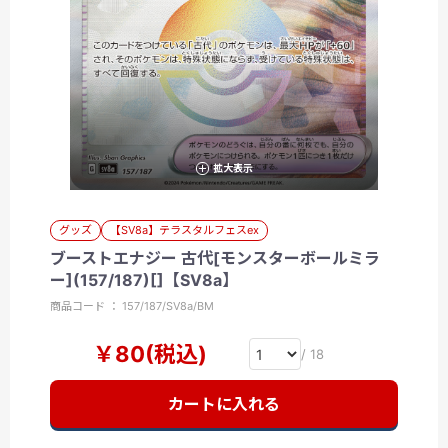
拡大表示
グッズ
【SV8a】テラスタルフェスex
ブーストエナジー 古代[モンスターボールミラ
ー](157/187)[]【SV8a】
商品コード ： 157/187/SV8a/BM
￥80(税込)
/ 18
カートに入れる