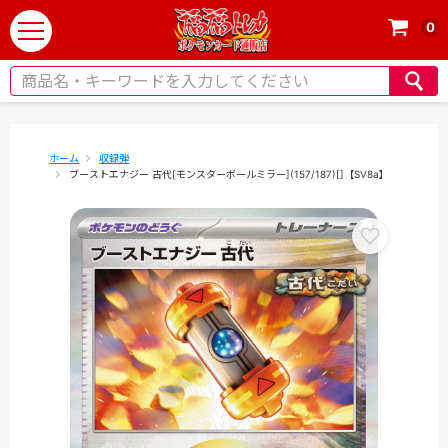
0
t
o
g
g
l
e
ホーム
収録弾
ブーストエナジー 古代[モンスターボールミラー](157/187)[]【SV8a】
n
a
v
i
g
a
t
i
o
n