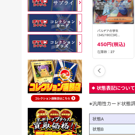
パルデアケンタロス
パルデアの学生
パルデアドオー
(223/190)[S]【SV4a】
(345/190)[SR]
ex(332/190)[SSR]
【SV4a】
【SV4a】
180円(税込)
450円(税込)
450円(税込)
在庫数：
7
在庫数：
18
在庫数：
27
状態表記について
※汎用性カード状態
状態A
状態B