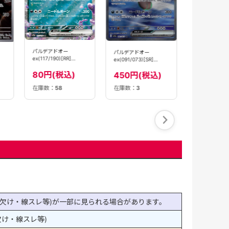
【SV4a】
450円(
パルデアドオー
パルデアドオー
ex(117/190)[RR]
ex(091/073)[SR]
【SV4a】
【SV1a】
80円(税込)
450円(税込)
在庫数：
58
在庫数：
3
在庫数：
23
欠け・線スレ等)が一部に見られる場合があります。
け・線スレ等)