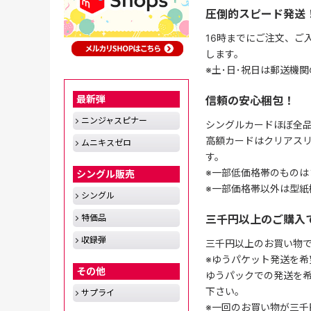
圧倒的スピード発送
16時までにご注文、ご
します。
※土･日･祝日は郵送機
最新弾
信頼の安心梱包！
ニンジャスピナー
シングルカードほぼ全品
高額カードはクリアスリ
ムニキスゼロ
す。
※一部低価格帯のものは
シングル販売
※一部価格帯以外は型紙
シングル
三千円以上のご購入
特価品
収録弾
三千円以上のお買い物
※ゆうパケット発送を希
その他
ゆうパックでの発送を
下さい。
サプライ
※一回のお買い物が三千