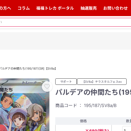
の方へ
コラム
福福トレカ ポータル
抽選販売
お問い合わせ
パルデアの仲間たち(195/187)[SR]【SV8a】
サポート
【SV8a】テラスタルフェスex
パルデアの仲間たち(195/
商品コード ： 195/187/SV8a/B
価格
数
￥680(税込)