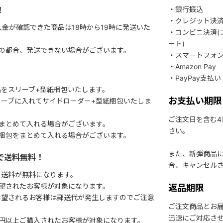
！
・銀行振込
・クレジット決
入金が確認できた商品は18時から19時に発送いた
・コンビニ決済(
ート)
関の都合、発送できない場合がございます。
・スマートフォ
・Amazon Pay
・PayPay支払い
をスリーブ+型紙梱包いたします。
お支払い期限
ーブに入れてサイドローダー+型紙梱包いたしま
ご注文日を含む
まとめて入れる場合がございます。
さい。
梱包をまとめて入れる場合がございます。
また、新弾商品
で送料無料！
合、キャンセル
で送料が無料になります。
望されたお客様が対象になります。
返品期限
希望されるお客様は郵送代が発生しますのでご注意
ご注文商品とお
迅速にご対応さ
円以上ご購入されたお客様が対象になります。