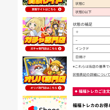
状態C
状態D以下
状態の補足
＋
−
インクド
日焼け
※これらは当店の基準で
状態表記の詳細につい
福福トレカご注文
福福トレカのお得