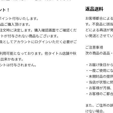
返品送料
ント！
お客様都合によ
1ポイント付与いたします。
す。不良品に該当
商品ご購入頂けます。
どによる再送が
注文時に決定します。購入確認画面でご確認くだ
い発送とさせて
ントが付与されない商品もございます。
会員としてアカウントにログインいただく必要がご
ご注意事項
次の商品の返品
利用可能となっております。他タイトル店舗や秋
は出来かねます。
・お届け後日から
ントは付与されません。
・一度ご使用に
・未開封品の提
・当店が状態に
・お客様が汚損
・お客様のご都
また、ご住所の
けない場合、