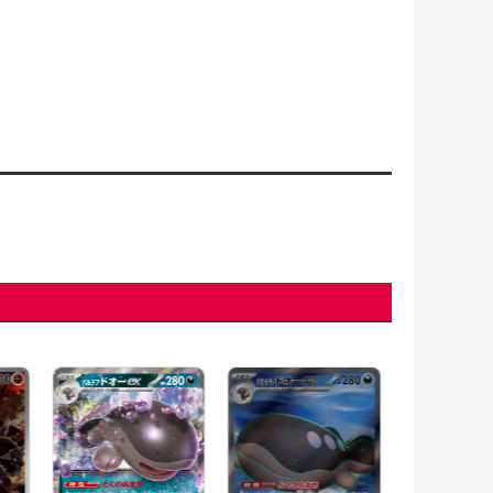
パルデアの学
(346/190)[SR