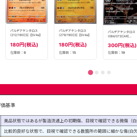
パルデアケンタロス
パルデアケンタロス
パルデアケンタロス
(212/190)[S]【SV4a】
(279/190)[S]【SV4a】
(084/073)[AR]
【SV1a】
180円(税込)
180円(税込)
300円(税込)
在庫数：
9
在庫数：
15
在庫数：
19
評価基準
美品状態ではあるが製造流通上の初期傷、目視で確認できる微傷（白
比較的良好な状態で、目視で確認できる数箇所の範囲に細かな傷(白欠