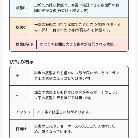
比較的良好な状態で、目視で確認できる数箇所の範
状態B
囲に細かな傷(白欠け・線スレ等)
一部の範囲に目視で確認できる目立つ傷(擦り傷・凹
状態C
み・折れ・目立つ欠け等)が見られる状態です。
状態D以下
かなりの範囲に大きな傷等が確認される状態。
状態の補足
該当の状態よりも僅かに状態が良いが、その１ラン
＋
ク上の状態に至るほどでは無い物。
該当の状態よりも僅かに状態が劣るが、その１ラン
−
ク下の状態に至るほどでは無い物。
インクド
ペン等で修正した跡があります。
表裏が日光やショーケースの光に当たり続けたた
日焼け
め、薄くなっています。