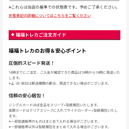
※これらは当店の基準での状態表です。予めご了承ください。
状態表記の詳細についてはこちらをご覧ください
福福トレカご注文ガイド
福福トレカのお得＆安心ポイント
圧倒的スピード発送！
16時までにご注文、ご入金が確認できた商品は18時から19時に発送いた
します。
※土･日･祝日は郵送機関の都合、発送できない場合がございます。
信頼の安心梱包！
シングルカードほぼ全品をスリーブ+型紙梱包いたします。
高額カードはクリアスリーブに入れてサイドローダー+型紙梱包いたし
ます。
※一部低価格帯のものはまとめて入れる場合がございます。
※一部価格帯以外は型紙梱包をまとめて入れる場合がございます。