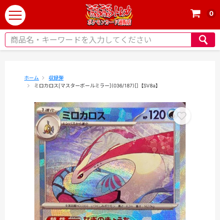
0
t
o
g
g
l
e
ホーム
収録弾
ミロカロス[マスターボールミラー](036/187)[]【SV8a】
n
a
v
i
g
a
t
i
o
n