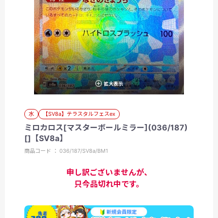
拡大表示
水
【SV8a】テラスタルフェスex
ミロカロス[マスターボールミラー](036/187)
[]【SV8a】
商品コード ： 036/187/SV8a/BM1
申し訳ございませんが、
只今品切れ中です。