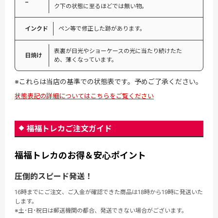
−
ク下の状態に至るほどでは無い物。
インクド
ペン等で修正した跡があります。
表裏が日光やショーケースの光に当たり続けたた
日焼け
め、薄くなっています。
※これらは当店の基準での状態表です。予めご了承ください。
状態表記の詳細についてはこちらをご覧ください
福福トレカご注文ガイド
福福トレカのお得＆安心ポイント
圧倒的スピード発送！
16時までにご注文、ご入金が確認できた商品は18時から19時に発送いた
します。
※土･日･祝日は郵送機関の都合、発送できない場合がございます。