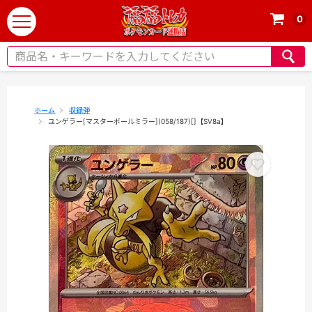
0
t
o
g
g
l
e
ホーム
収録弾
ユンゲラー[マスターボールミラー](058/187)[]【SV8a】
n
a
v
i
g
a
t
i
o
n