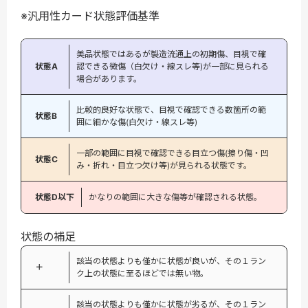
※汎用性カード状態評価基準
美品状態ではあるが製造流通上の初期傷、目視で確
状態A
認できる微傷（白欠け・線スレ等)が一部に見られる
場合があります。
比較的良好な状態で、目視で確認できる数箇所の範
状態B
囲に細かな傷(白欠け・線スレ等)
一部の範囲に目視で確認できる目立つ傷(擦り傷・凹
状態C
み・折れ・目立つ欠け等)が見られる状態です。
状態D以下
かなりの範囲に大きな傷等が確認される状態。
状態の補足
該当の状態よりも僅かに状態が良いが、その１ラン
＋
ク上の状態に至るほどでは無い物。
該当の状態よりも僅かに状態が劣るが、その１ラン