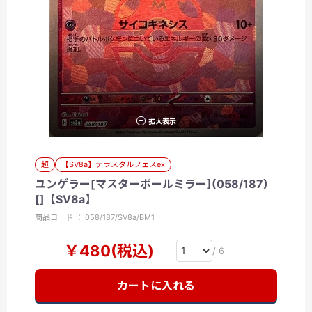
拡大表示
超
【SV8a】テラスタルフェスex
ユンゲラー[マスターボールミラー](058/187)
[]【SV8a】
商品コード ： 058/187/SV8a/BM1
￥480(税込)
/ 6
カートに入れる