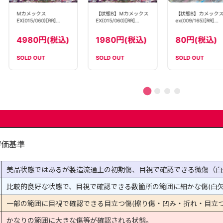
【状態B】カメック
Mカメックス
【状態B】Mカメックス
ex(009/165)[RR]
EX(015/060)[RR]
EX(015/060)[RR]
【SV2a】
【XY1】
【XY1】
80円(税込)
4980円(税込)
1980円(税込)
SOLD OUT
SOLD OUT
SOLD OUT
評価基準
美品状態ではあるが製造流通上の初期傷、目視で確認できる微傷（白
比較的良好な状態で、目視で確認できる数箇所の範囲に細かな傷(白欠
一部の範囲に目視で確認できる目立つ傷(擦り傷・凹み・折れ・目立つ
かなりの範囲に大きな傷等が確認される状態。