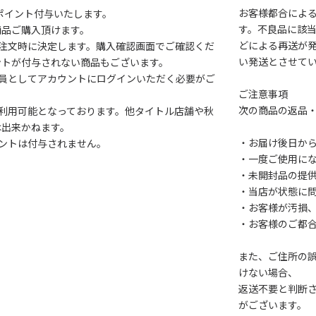
お客様都合によ
1ポイント付与いたします。
す。不良品に該当
商品ご購入頂けます。
どによる再送が
注文時に決定します。購入確認画面でご確認くだ
い発送とさせて
ントが付与されない商品もございます。
会員としてアカウントにログインいただく必要がご
ご注意事項
次の商品の返品
利用可能となっております。他タイトル店舗や秋
は出来かねます。
・お届け後日から
ントは付与されません。
・一度ご使用に
・未開封品の提
・当店が状態に
・お客様が汚損
・お客様のご都
また、ご住所の
けない場合、
返送不要と判断
がございます。