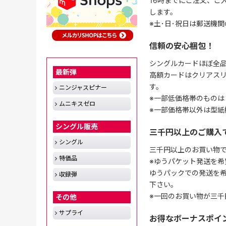
16時までにご注文、ご
します。
※土･日･祝日は郵送機
信頼の安心梱包！
シングルカードほぼ全品
最新弾
高額カードはクリアスリ
す。
ニンジャスピナー
※一部低価格帯のものは
ムニキスゼロ
※一部価格帯以外は型紙
シングル販売
三千円以上のご購入
シングル
三千円以上のお買い物
特価品
※ゆうパケット発送を希
ゆうパックでの発送を
収録弾
下さい。
※一回のお買い物が三千
その他
サプライ
お得なボーナスポイ