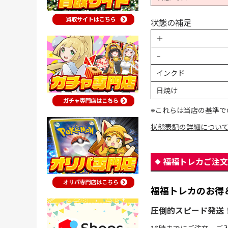
状態の補足
＋
−
インクド
日焼け
※これらは当店の基準で
状態表記の詳細につい
福福トレカご注文
福福トレカのお得
圧倒的スピード発送