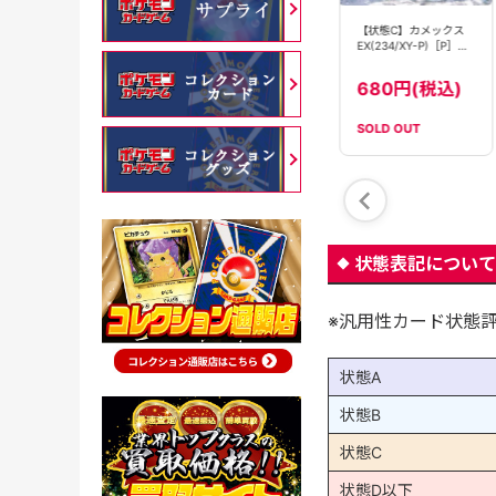
【PSA10】カメックス
カメックス
【状態C】カメックス
ex(202/165)[SAR]
ex(202/165)[SAR]
EX(234/XY-P)［P］
【SV2a】
【SV2a】
【PROMO】
34800円(税
24800円(税
680円(税込)
込)
込)
SOLD OUT
SOLD OUT
在庫数：
2
状態表記について
※汎用性カード状態
状態A
状態B
状態C
状態D以下