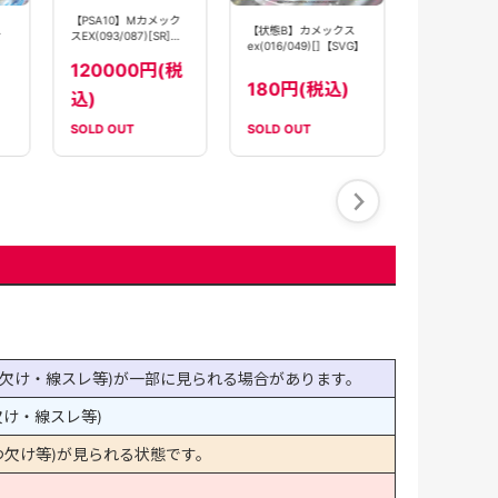
12800
【PSA10】Mカメック
ス
【状態B】カメックス
込)
スEX(093/087)[SR]
ex(016/049)[]【SVG】
【CP6】
120000円(税
180円(税込)
込)
SOLD OUT
SOLD OUT
SOLD OUT
欠け・線スレ等)が一部に見られる場合があります。
け・線スレ等)
欠け等)が見られる状態です。