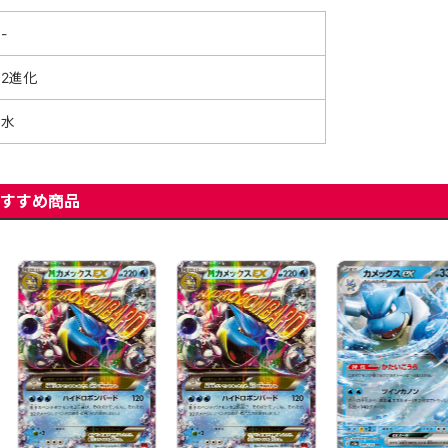
-
2進化
水
すすめ商品