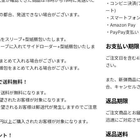
入金が確認できた商品は18時から19時に発送いた
・コンビニ決済(
ート)
関の都合、発送できない場合がございます。
・スマートフォ
・Amazon Pay
・PayPay支払い
をスリーブ+型紙梱包いたします。
お支払い期限
ーブに入れてサイドローダー+型紙梱包いたしま
ご注文日を含む
まとめて入れる場合がございます。
さい。
梱包をまとめて入れる場合がございます。
また、新弾商品
で送料無料！
合、キャンセル
で送料が無料になります。
望されたお客様が対象になります。
返品期限
希望されるお客様は郵送代が発生しますのでご注意
ご注文商品とお
迅速にご対応さ
円以上ご購入されたお客様が対象になります。
返品送料
ント！