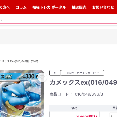
の方へ
コラム
福福トレカ ポータル
抽選販売
お問い合わせ
カメックスex(016/049)[]【SVG】
水
【SV2a】ポケモンカード151
カメックスex(016/049
商品コード ： 016/049/SVG/B
価格
数
￥480(税込)