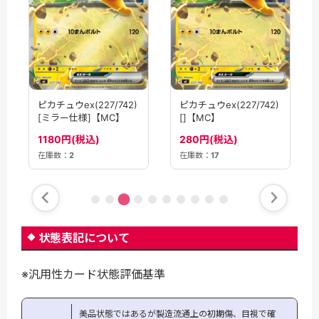
ピカチュウex(227/742)
ピカチュウex(227/742)
[ミラー仕様]【MC】
[]【MC】
1180円(税込)
280円(税込)
在庫数：
2
在庫数：
17
状態表記について
※汎用性カード状態評価基準
美品状態ではあるが製造流通上の初期傷、目視で確