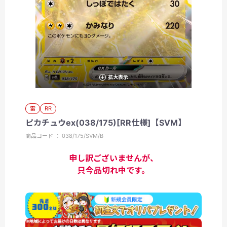
拡大表示
雷
RR
ピカチュウex(038/175)[RR仕様]【SVM】
商品コード ： 038/175/SVM/B
申し訳ございませんが、
只今品切れ中です。