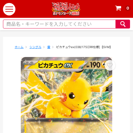
0
t
o
g
g
l
e
ホーム
シングル
雷
ピカチュウex(038/175)[RR仕様]【SVM】
n
a
v
i
g
a
t
i
o
n