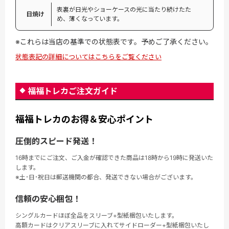
表裏が日光やショーケースの光に当たり続けたた
日焼け
め、薄くなっています。
※これらは当店の基準での状態表です。予めご了承ください。
状態表記の詳細についてはこちらをご覧ください
福福トレカご注文ガイド
福福トレカのお得＆安心ポイント
圧倒的スピード発送！
16時までにご注文、ご入金が確認できた商品は18時から19時に発送いた
します。
※土･日･祝日は郵送機関の都合、発送できない場合がございます。
信頼の安心梱包！
シングルカードほぼ全品をスリーブ+型紙梱包いたします。
高額カードはクリアスリーブに入れてサイドローダー+型紙梱包いたし