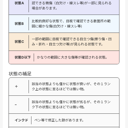
状態A
認できる微傷（白欠け・線スレ等)が一部に見られる
場合があります。
比較的良好な状態で、目視で確認できる数箇所の範
状態B
囲に細かな傷(白欠け・線スレ等)
一部の範囲に目視で確認できる目立つ傷(擦り傷・凹
状態C
み・折れ・目立つ欠け等)が見られる状態です。
状態D以下
かなりの範囲に大きな傷等が確認される状態。
状態の補足
該当の状態よりも僅かに状態が良いが、その１ラン
＋
ク上の状態に至るほどでは無い物。
該当の状態よりも僅かに状態が劣るが、その１ラン
−
ク下の状態に至るほどでは無い物。
インクド
ペン等で修正した跡があります。