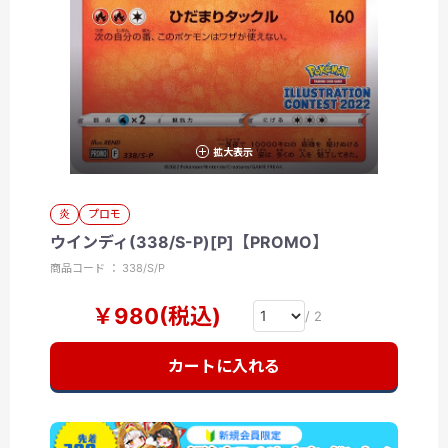
拡大表示
炎
プロモ
ウインディ(338/S-P)[P]【PROMO】
商品コード ： 338/S/P
￥980(税込)
/ 2
カートに入れる