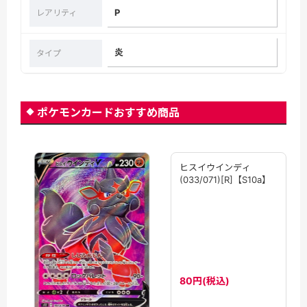
P
レアリティ
炎
タイプ
ポケモンカードおすすめ商品
ヒスイウインディ
(033/071)[R]【S10a】
80円(税込)