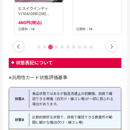
ヒスイウインディ
V(104/098)[SR]
【S12】
480円(税込)
在庫数：
14
在庫数：
14
状態表記について
※汎用性カード状態評価基準
美品状態ではあるが製造流通上の初期傷、目視で確
状態A
認できる微傷（白欠け・線スレ等)が一部に見られる
場合があります。
比較的良好な状態で、目視で確認できる数箇所の範
状態B
囲に細かな傷(白欠け・線スレ等)