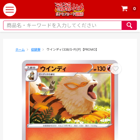
0
t
o
g
g
l
e
ホーム
収録弾
ウインディ(338/S-P)[P]【PROMO】
n
a
v
i
g
a
t
i
o
n