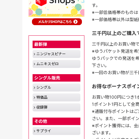
す。
※一部低価格帯のものは
※一部価格帯以外は型紙
三千円以上のご購入
三千円以上のお買い物
最新弾
※ゆうパケット発送を希
ニンジャスピナー
ゆうパックでの発送を
ムニキスゼロ
下さい。
※一回のお買い物が三千
シングル販売
お得なボーナスポイ
シングル
お買い物100円につき
特価品
1ポイント1円として全
収録弾
※通販付与ポイントはご
さい。また、一部ポイ
その他
※ポイント獲得には、
サプライ
ざいます。