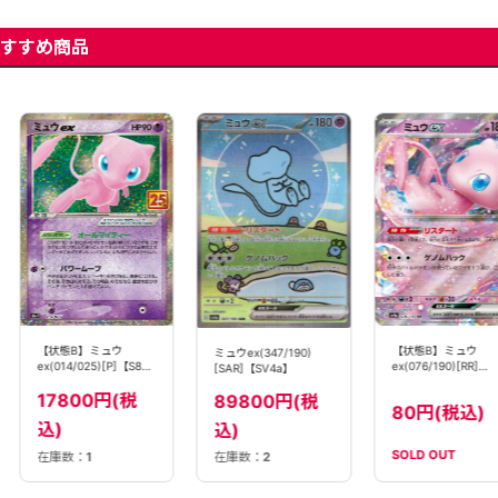
すすめ商品
【状態B】ミュウ
【状態B】ミュウ
ミュウex(347/190)
ex(014/025)[P]【S8a-
ex(076/190)[RR]
[SAR]【SV4a】
P】
【SV4a】
17800円(税
89800円(税
80円(税込)
込)
込)
SOLD OUT
在庫数：
1
在庫数：
2