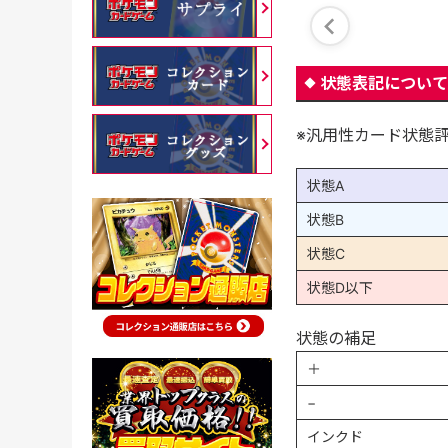
状態表記について
※汎用性カード状態
状態A
状態B
状態C
状態D以下
状態の補足
＋
−
インクド