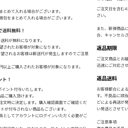
ご注文日を含む
まとめて入れる場合がございます。
さい。
梱包をまとめて入れる場合がございます。
また、新弾商品
で送料無料！
合、キャンセル
で送料が無料になります。
望されたお客様が対象になります。
返品期限
希望されるお客様は郵送代が発生しますのでご注意
ご注文商品とお
迅速にご対応さ
円以上ご購入されたお客様が対象になります。
返品送料
ント！
お客様都合によ
1ポイント付与いたします。
す。不良品に該当
商品ご購入頂けます。
どによる再送が
注文時に決定します。購入確認画面でご確認くだ
い発送とさせて
ントが付与されない商品もございます。
会員としてアカウントにログインいただく必要がご
ご注意事項