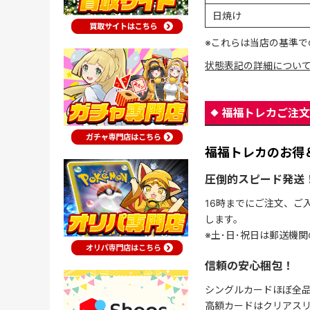
日焼け
※これらは当店の基準で
状態表記の詳細につい
福福トレカご注文
福福トレカのお得
圧倒的スピード発送
16時までにご注文、ご
します。
※土･日･祝日は郵送機
信頼の安心梱包！
シングルカードほぼ全品
高額カードはクリアスリ