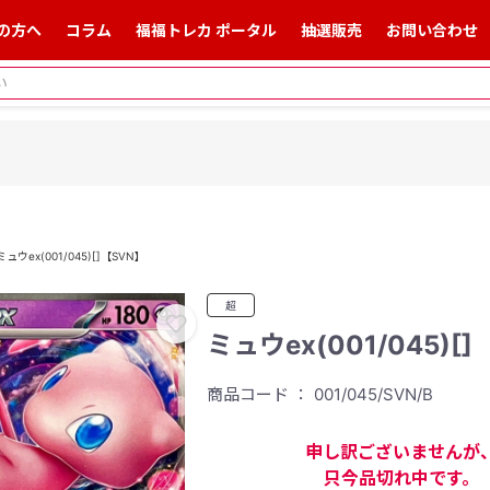
の方へ
コラム
福福トレカ ポータル
抽選販売
お問い合わせ
ミュウex(001/045)[]【SVN】
超
ミュウex(001/045)[
商品コード ： 001/045/SVN/B
申し訳ございませんが
只今品切れ中です。