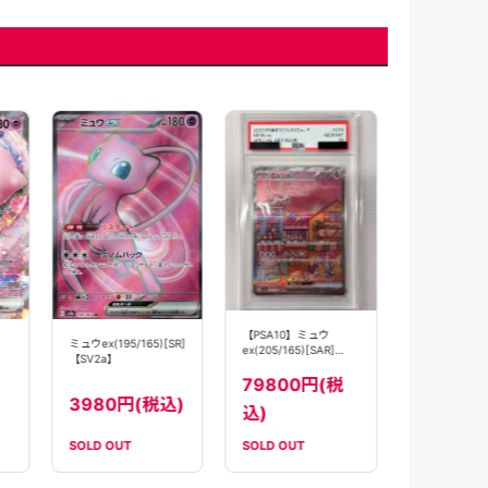
【PSA10】ミ
ex(327/190)[
【SV4a】
26800
【PSA10】ミュウ
ミュウex(195/165)[SR]
込)
ex(205/165)[SAR]
【SV2a】
【SV2a】
79800円(税
3980円(税込)
込)
SOLD OUT
SOLD OUT
SOLD OUT