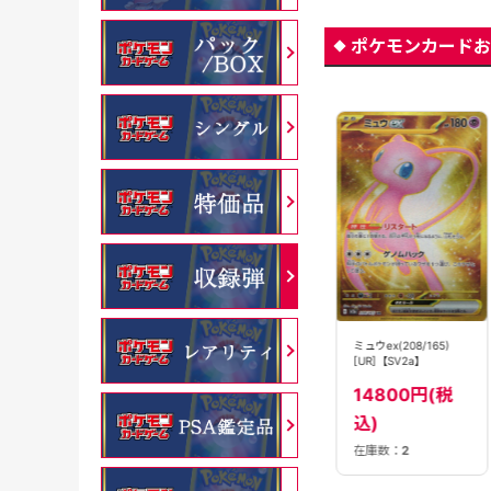
ポケモンカードお
【PSA10】ミュウ
ミュウex(208/165)
ミュウex(327/190)
ex(205/165)[SAR]
[UR]【SV2a】
[SSR]【SV4a】
【SV2a】
99800円(税
14800円(税
3280円(税込)
込)
込)
在庫数：
8
在庫数：
2
在庫数：
1