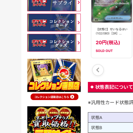
【状態B】せいなるはい
【状態C】せいなるはい
せいなるはい
(102/080)［SR］
(102/080)［SR］
(073/080)[U]【XY2】
【M3】
【M3】
50円(税込)
20円(税込)
1180円(税込)
SOLD OUT
SOLD OUT
在庫数：
1
状態表記について
※汎用性カード状態
状態A
状態B