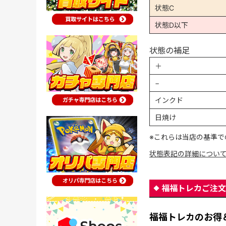
状態C
状態D以下
状態の補足
＋
−
インクド
日焼け
※これらは当店の基準で
状態表記の詳細につい
福福トレカご注文
福福トレカのお得