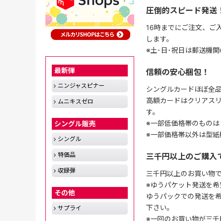
圧倒的スピード発送
16時までにご注文、ご
します。
※土･日･祝日は郵送機
最新弾
信頼の安心梱包！
ニンジャスピナー
シングルカードほぼ全品
高額カードはクリアスリ
ムニキスゼロ
す。
※一部低価格帯のものは
シングル販売
※一部価格帯以外は型紙
シングル
特価品
三千円以上のご購入
収録弾
三千円以上のお買い物
※ゆうパケット発送を希
その他
ゆうパックでの発送を
下さい。
サプライ
※一回のお買い物が三千