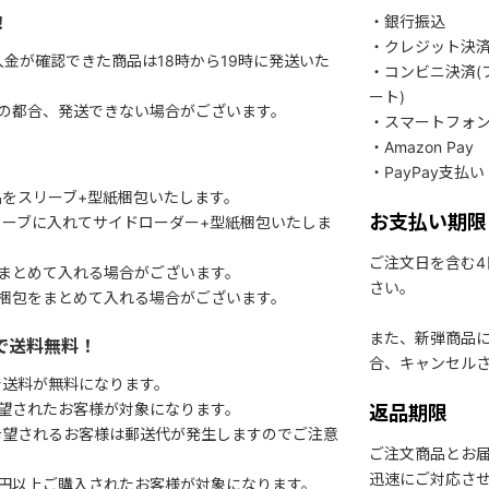
！
・銀行振込
・クレジット決
入金が確認できた商品は18時から19時に発送いた
・コンビニ決済(
ート)
関の都合、発送できない場合がございます。
・スマートフォ
・Amazon Pay
・PayPay支払い
をスリーブ+型紙梱包いたします。
お支払い期限
ーブに入れてサイドローダー+型紙梱包いたしま
ご注文日を含む
まとめて入れる場合がございます。
さい。
梱包をまとめて入れる場合がございます。
また、新弾商品
で送料無料！
合、キャンセル
で送料が無料になります。
望されたお客様が対象になります。
返品期限
希望されるお客様は郵送代が発生しますのでご注意
ご注文商品とお
迅速にご対応さ
円以上ご購入されたお客様が対象になります。