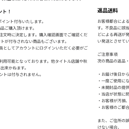
返品送料
ント！
お客様都合によ
1ポイント付与いたします。
す。不良品に該当
商品ご購入頂けます。
どによる再送が
注文時に決定します。購入確認画面でご確認くだ
い発送とさせて
ントが付与されない商品もございます。
会員としてアカウントにログインいただく必要がご
ご注意事項
次の商品の返品
利用可能となっております。他タイトル店舗や秋
は出来かねます。
・お届け後日から
ントは付与されません。
・一度ご使用に
・未開封品の提
・当店が状態に
・お客様が汚損
・お客様のご都
また、ご住所の
けない場合、