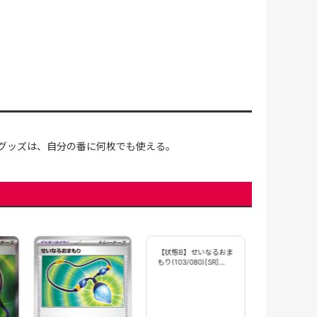
グッズは、自分の番に何枚でも使える。
ボスの指令(724/
【MC】