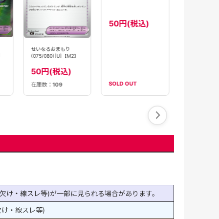
120円(
【状態B】せいなるおま
せいなるおまもり
】
もり(103/080)[SR]
(075/080)[U]【M2】
【M2】
50円(税込)
50円(税込)
SOLD OUT
在庫数：
109
在庫数：
3
欠け・線スレ等)が一部に見られる場合があります。
け・線スレ等)