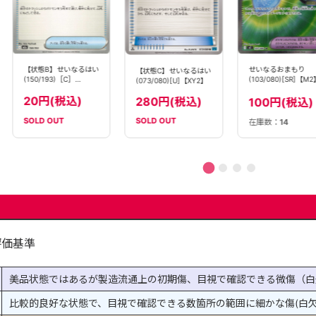
せいなるおまもり
【状態B】せいなるはい
【状態C】せいなるはい
(103/080)[SR]【M2
(150/193)［C］
(073/080)[U]【XY2】
【M2A】
20円(税込)
280円(税込)
100円(税込)
SOLD OUT
SOLD OUT
在庫数：
14
評価基準
美品状態ではあるが製造流通上の初期傷、目視で確認できる微傷（白
比較的良好な状態で、目視で確認できる数箇所の範囲に細かな傷(白欠