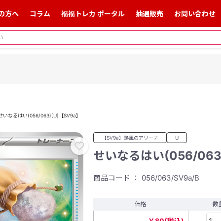
の方へ
コラム
福福トレカ ポータル
抽選販売
お問い合わせ
せいなるはい(056/063)[U]【SV9a】
【SV9a】熱風のアリーナ
U
せいなるはい(056/063
商品コード ： 056/063/SV9a/B
価格
数
￥80(税込)