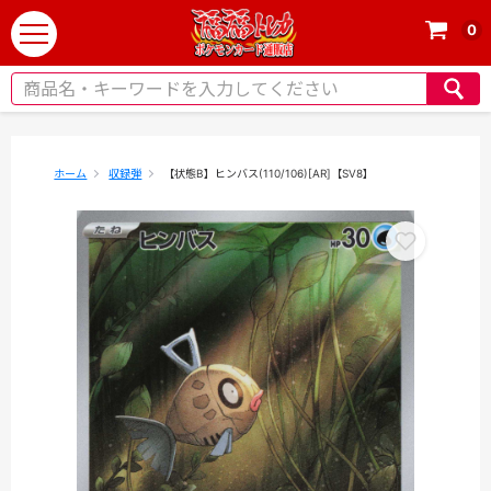
0
t
o
g
g
l
e
ホーム
収録弾
【状態B】ヒンバス(110/106)[AR]【SV8】
n
a
v
i
g
a
t
i
o
n