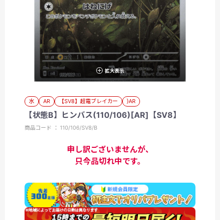
拡大表示
水
AR
【SV8】超電ブレイカー
}AR
【状態B】ヒンバス(110/106)[AR]【SV8】
商品コード ： 110/106/SV8/B
申し訳ございませんが、
只今品切れ中です。