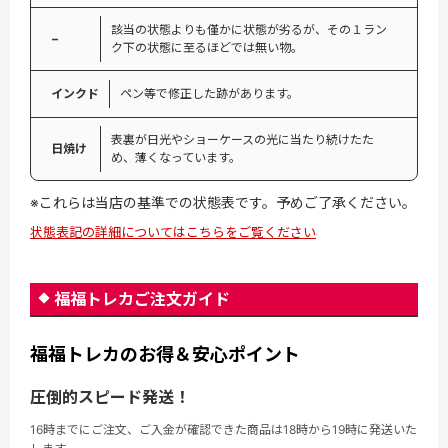
該当の状態よりも僅かに状態が劣るが、その１ラン
−
ク下の状態に至るほどでは無い物。
インクド
ペン等で修正した跡があります。
表裏が日光やショーケースの光に当たり続けたた
日焼け
め、薄くなっています。
※これらは当店の基準での状態表です。予めご了承ください。
状態表記の詳細についてはこちらをご覧ください
福福トレカご注文ガイド
福福トレカのお得＆安心ポイント
圧倒的スピード発送！
16時までにご注文、ご入金が確認できた商品は18時から19時に発送いた