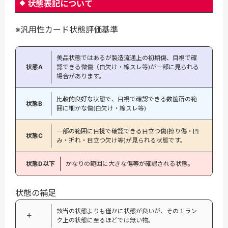
状態表記について
※汎用性カード状態評価基準
美品状態ではあるが製造流通上の初期傷、目視で確
状態A
認できる微傷（白欠け・線スレ等)が一部に見られる
場合があります。
比較的良好な状態で、目視で確認できる数箇所の範
状態B
囲に細かな傷(白欠け・線スレ等)
一部の範囲に目視で確認できる目立つ傷(擦り傷・凹
状態C
み・折れ・目立つ欠け等)が見られる状態です。
状態D以下
かなりの範囲に大きな傷等が確認される状態。
状態の補足
該当の状態よりも僅かに状態が良いが、その１ラン
＋
ク上の状態に至るほどでは無い物。