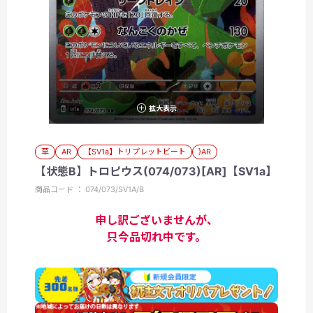
拡大表示
草
AR
【SV1a】トリプレットビート
}AR
【状態B】トロピウス(074/073)[AR]【SV1a】
商品コード ： 074/073/SV1A/B
申し訳ございませんが、
只今品切れ中です。