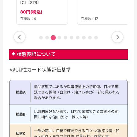
[C]【S7R】
80円(税込)
在庫数：
17
在庫数：
4
状態表記について
※汎用性カード状態評価基準
美品状態ではあるが製造流通上の初期傷、目視で確
状態A
認できる微傷（白欠け・線スレ等)が一部に見られる
場合があります。
比較的良好な状態で、目視で確認できる数箇所の範
状態B
囲に細かな傷(白欠け・線スレ等)
一部の範囲に目視で確認できる目立つ傷(擦り傷・凹
状態C
み・折れ・目立つ欠け等)が見られる状態です。