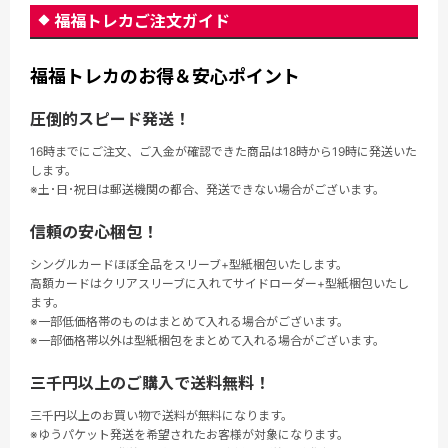
福福トレカご注文ガイド
福福トレカのお得＆安心ポイント
圧倒的スピード発送！
16時までにご注文、ご入金が確認できた商品は18時から19時に発送いた
します。
※土･日･祝日は郵送機関の都合、発送できない場合がございます。
信頼の安心梱包！
シングルカードほぼ全品をスリーブ+型紙梱包いたします。
高額カードはクリアスリーブに入れてサイドローダー+型紙梱包いたし
ます。
※一部低価格帯のものはまとめて入れる場合がございます。
※一部価格帯以外は型紙梱包をまとめて入れる場合がございます。
三千円以上のご購入で送料無料！
三千円以上のお買い物で送料が無料になります。
※ゆうパケット発送を希望されたお客様が対象になります。