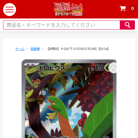
0
t
o
g
g
l
e
ホーム
収録弾
【状態B】トロピウス(074/073)[AR]【SV1a】
n
a
v
i
g
a
t
i
o
n