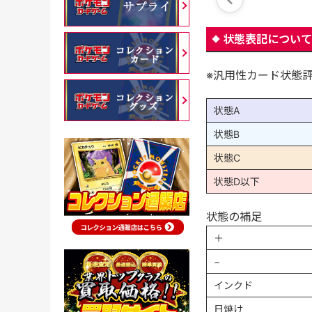
状態表記について
※汎用性カード状態
状態A
状態B
状態C
状態D以下
状態の補足
＋
−
インクド
日焼け