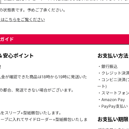
の状態表です。予めご了承ください。
てはこちらをご覧ください
ガイド
＆安心ポイント
お支払い方法
！
・銀行振込
・クレジット決
入金が確認できた商品は18時から19時に発送いた
・コンビニ決済(
ート)
関の都合、発送できない場合がございます。
・スマートフォ
・Amazon Pay
・PayPay支払い
をスリーブ+型紙梱包いたします。
お支払い期限
ーブに入れてサイドローダー+型紙梱包いたしま