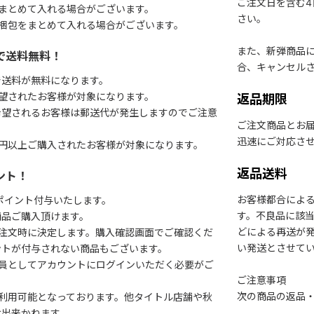
ご注文日を含む
まとめて入れる場合がございます。
さい。
梱包をまとめて入れる場合がございます。
また、新弾商品
で送料無料！
合、キャンセル
で送料が無料になります。
望されたお客様が対象になります。
返品期限
希望されるお客様は郵送代が発生しますのでご注意
ご注文商品とお
迅速にご対応さ
円以上ご購入されたお客様が対象になります。
返品送料
ント！
お客様都合によ
1ポイント付与いたします。
す。不良品に該当
商品ご購入頂けます。
どによる再送が
注文時に決定します。購入確認画面でご確認くだ
い発送とさせて
ントが付与されない商品もございます。
会員としてアカウントにログインいただく必要がご
ご注意事項
次の商品の返品
利用可能となっております。他タイトル店舗や秋
は出来かねます。