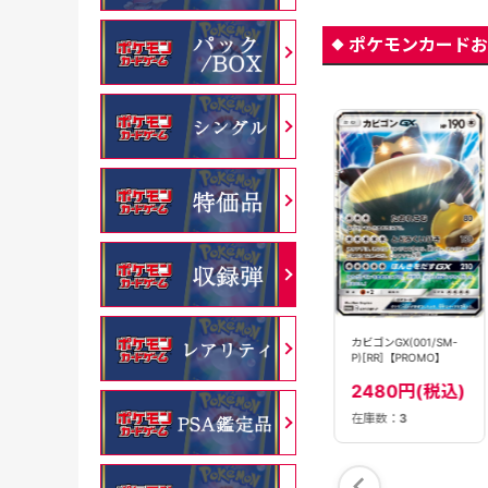
ポケモンカードお
ホップのカビゴン［ボ
カビゴンGX(001/SM-
カビゴン(568/742)[]
ールミラー］(136/193)
P)[RR]【PROMO】
【MC】
[R]【M2A】
150円(税込)
2480円(税込)
180円(税込)
在庫数：
3
在庫数：
17
在庫数：
3