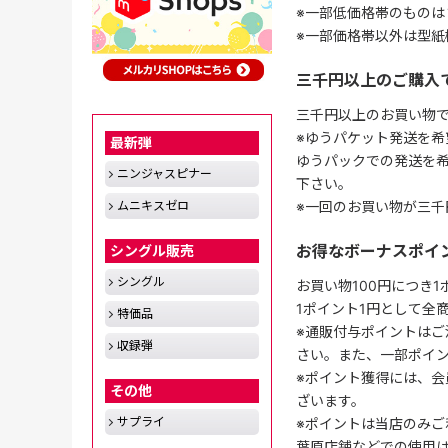
※一部低価格帯のものは
※一部価格帯以外は型紙
三千円以上のご購入
三千円以上のお買い物
※ゆうパケット発送を希
最新弾
ゆうパックでの発送を
ニンジャスピナー
下さい。
※一回のお買い物が三千
ムニキスゼロ
お得なボーナスポイ
シングル販売
シングル
お買い物100円につき
1ポイント1円として全
特価品
※通販付与ポイントはご
収録弾
さい。また、一部ポイ
※ポイント獲得には、
その他
ざいます。
サプライ
※ポイントは当店のみご
葉原店舗などでの使用