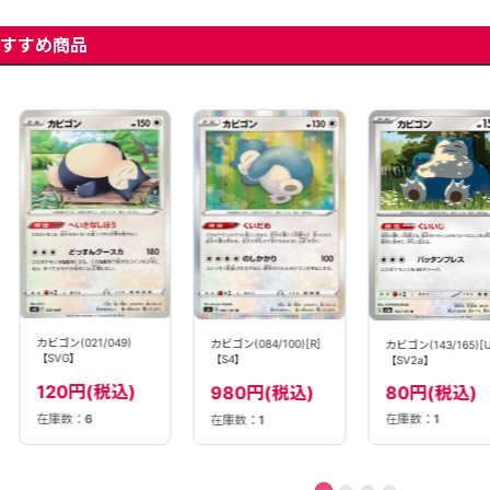
すすめ商品
カビゴン(021/049)
カビゴン(084/100)[R]
カビゴン(143/165)[U
【SVG】
【S4】
【SV2a】
120円(税込)
980円(税込)
80円(税込)
在庫数：
6
在庫数：
1
在庫数：
1