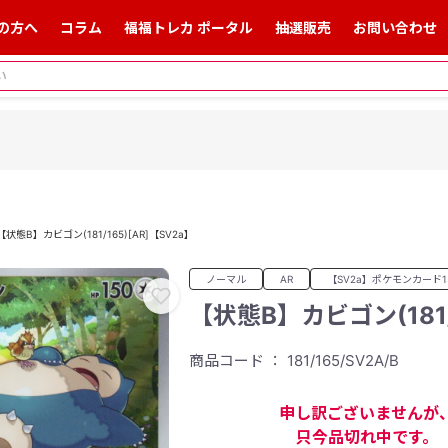
の方へ
コラム
福福トレカ ポータル
抽選販売
お問い合わせ
【状態B】カビゴン(181/165)[AR]【SV2a】
ノーマル
AR
【SV2a】ポケモンカード1
【状態B】カビゴン(181/
商品コード ： 181/165/SV2A/B
申し訳ございませんが
只今品切れ中です。