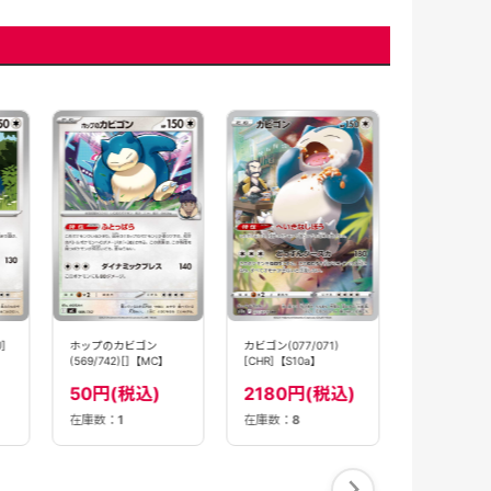
【状態B】カ
(012/023)【
120円(
]
ホップのカビゴン
カビゴン(077/071)
(569/742)[]【MC】
[CHR]【S10a】
50円(税込)
2180円(税込)
在庫数：
1
在庫数：
8
在庫数：
1