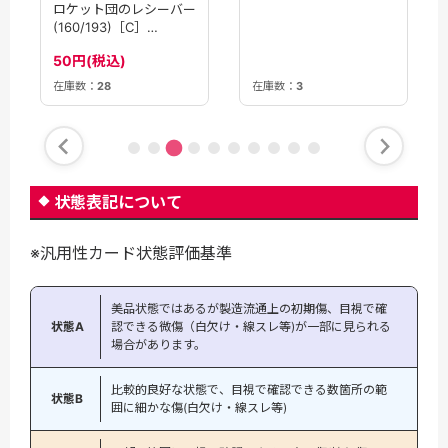
ロケット団のレシーバー
ロケット団のミュウツー
(160/193)［C］
ex(039/098)[RR]
【M2A】
【SV10】
50円(税込)
380円(税込)
在庫数：
3
在庫数：
28
状態表記について
※汎用性カード状態評価基準
美品状態ではあるが製造流通上の初期傷、目視で確
状態A
認できる微傷（白欠け・線スレ等)が一部に見られる
場合があります。
比較的良好な状態で、目視で確認できる数箇所の範
状態B
囲に細かな傷(白欠け・線スレ等)