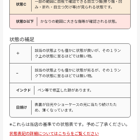
一部の範囲に目視で確認できる目立つ傷(擦り傷・凹
状態C
み・折れ・目立つ欠け等)が見られる状態です。
状態D以下
かなりの範囲に大きな傷等が確認される状態。
状態の補足
該当の状態よりも僅かに状態が良いが、その１ラン
＋
ク上の状態に至るほどでは無い物。
該当の状態よりも僅かに状態が劣るが、その１ラン
−
ク下の状態に至るほどでは無い物。
インクド
ペン等で修正した跡があります。
表裏が日光やショーケースの光に当たり続けたた
日焼け
め、薄くなっています。
※これらは当店の基準での状態表です。予めご了承ください。
状態表記の詳細についてはこちらをご覧ください