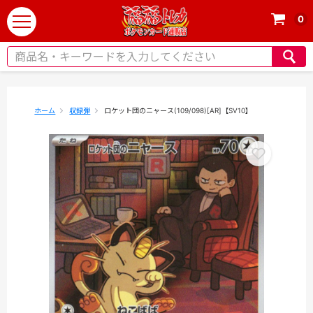
0
t
o
g
g
l
e
ホーム
収録弾
ロケット団のニャース(109/098)[AR]【SV10】
n
a
v
i
g
a
t
i
o
n