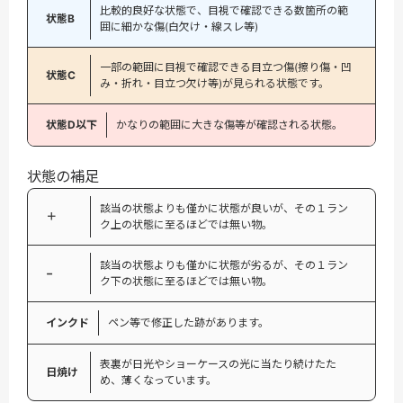
比較的良好な状態で、目視で確認できる数箇所の範
状態B
囲に細かな傷(白欠け・線スレ等)
一部の範囲に目視で確認できる目立つ傷(擦り傷・凹
状態C
み・折れ・目立つ欠け等)が見られる状態です。
状態D以下
かなりの範囲に大きな傷等が確認される状態。
状態の補足
該当の状態よりも僅かに状態が良いが、その１ラン
＋
ク上の状態に至るほどでは無い物。
該当の状態よりも僅かに状態が劣るが、その１ラン
−
ク下の状態に至るほどでは無い物。
インクド
ペン等で修正した跡があります。
表裏が日光やショーケースの光に当たり続けたた
日焼け
め、薄くなっています。