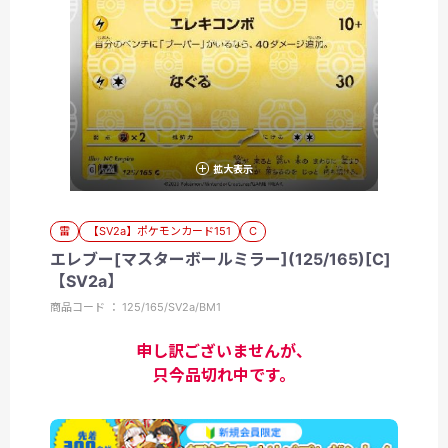
拡大表示
雷
【SV2a】ポケモンカード151
C
エレブー[マスターボールミラー](125/165)[C]
【SV2a】
商品コード ： 125/165/SV2a/BM1
申し訳ございませんが、
只今品切れ中です。