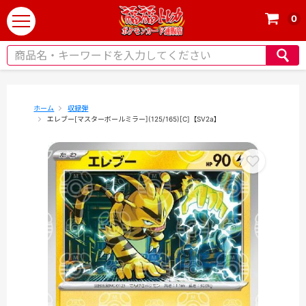
0
t
o
g
g
l
e
ホーム
収録弾
エレブー[マスターボールミラー](125/165)[C]【SV2a】
n
a
v
i
g
a
t
i
o
n