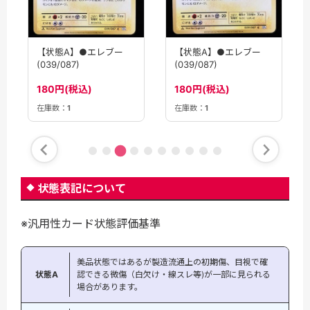
【状態A】●エレブー
【状態A】●エレブー
(039/087)
(039/087)
180円(税込)
180円(税込)
在庫数：
1
在庫数：
1
状態表記について
※汎用性カード状態評価基準
美品状態ではあるが製造流通上の初期傷、目視で確
状態A
認できる微傷（白欠け・線スレ等)が一部に見られる
場合があります。