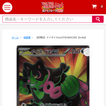
0
t
o
g
g
l
e
ホーム
収録弾
【状態B】イイネイヌex(079/064)[SR]【sv6a】
n
a
v
i
g
a
t
i
o
n