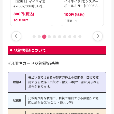
イイネイヌ[モンスター
【状態B】イイネイヌ
ボールミラー](090/187)
ex(087/064)[SAR]
[]【SV8a】
【sv6a】
880円(税込)
100円(税込)
SOLD OUT
在庫数：
1
状態表記について
※汎用性カード状態評価基準
美品状態ではあるが製造流通上の初期傷、目視で確
状態A
認できる微傷（白欠け・線スレ等)が一部に見られる
場合があります。
比較的良好な状態で、目視で確認できる数箇所の範
状態B
囲に細かな傷(白欠け・線スレ等)