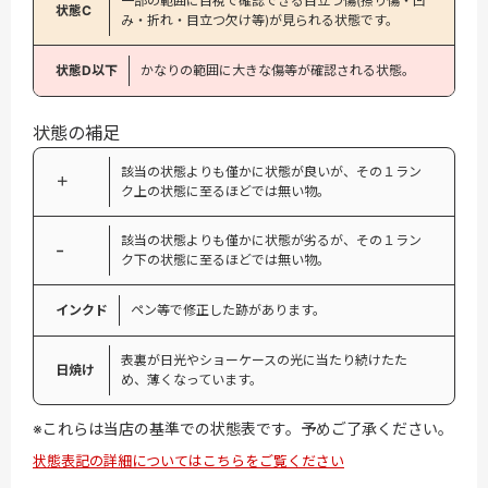
一部の範囲に目視で確認できる目立つ傷(擦り傷・凹
状態C
み・折れ・目立つ欠け等)が見られる状態です。
状態D以下
かなりの範囲に大きな傷等が確認される状態。
状態の補足
該当の状態よりも僅かに状態が良いが、その１ラン
＋
ク上の状態に至るほどでは無い物。
該当の状態よりも僅かに状態が劣るが、その１ラン
−
ク下の状態に至るほどでは無い物。
インクド
ペン等で修正した跡があります。
表裏が日光やショーケースの光に当たり続けたた
日焼け
め、薄くなっています。
※これらは当店の基準での状態表です。予めご了承ください。
状態表記の詳細についてはこちらをご覧ください