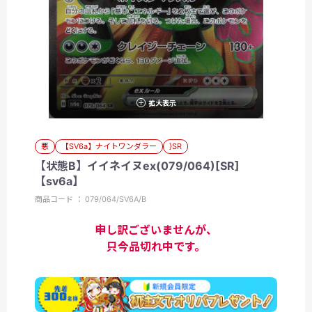
拡大表示
悪
【SV6a】ナイトワンダラー
}SR
【状態B】イイネイヌex(079/064)[SR]
【sv6a】
商品コード ： 079/064/SV6A/B
申し訳ございませんが、
只今品切れ中です。