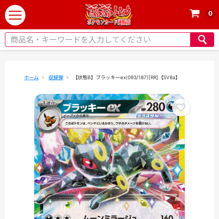
0
t
o
g
g
l
e
ホーム
収録弾
【状態B】ブラッキーex(093/187)[RR]【SV8a】
n
a
v
i
g
a
t
i
o
n