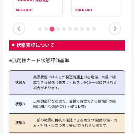
SOLD OUT
SOLD OUT
状態表記について
※汎用性カード状態評価基準
美品状態ではあるが製造流通上の初期傷、目視で確
状態A
認できる微傷（白欠け・線スレ等)が一部に見られる
場合があります。
比較的良好な状態で、目視で確認できる数箇所の範
状態B
囲に細かな傷(白欠け・線スレ等)
一部の範囲に目視で確認できる目立つ傷(擦り傷・凹
状態C
み・折れ・目立つ欠け等)が見られる状態です。