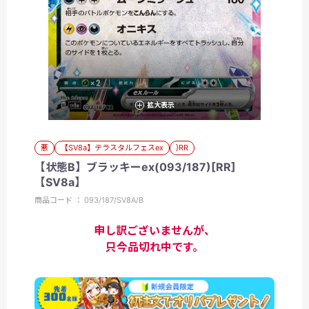
拡大表示
悪
【SV8a】テラスタルフェスex
}RR
【状態B】ブラッキーex(093/187)[RR]
【SV8a】
商品コード ： 093/187/SV8A/B
申し訳ございませんが、
只今品切れ中です。