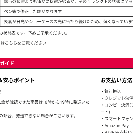
該当の状態よりも僅かに状態が劣るが、その１ランク下の状態に至る
ペン等で修正した跡があります。
表裏が日光やショーケースの光に当たり続けたため、薄くなっていま
の状態表です。予めご了承ください。
てはこちらをご覧ください
ガイド
＆安心ポイント
お支払い方法
！
・銀行振込
・クレジット決
入金が確認できた商品は18時から19時に発送いた
・コンビニ決済(
ート)
関の都合、発送できない場合がございます。
・スマートフォ
・Amazon Pay
・PayPay支払い