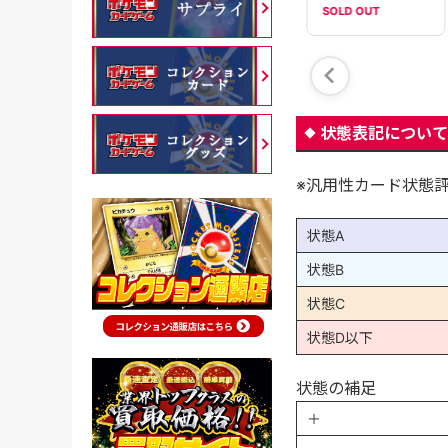
SOLD OUT
SOLD OUT
在庫数：
3
状態表記について
※汎用性カード状態
状態A
状態B
状態C
状態D以下
状態の補足
＋