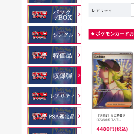
レアリティ
ポケモンカードお
【状態B】Ｎの筋書き
Ｎの筋書き(701/742)[]
Ｎの筋書き(173/086)
(173/086)[SAR]
【MC】
[SAR]【SV11B】
【SV11B】
4480円(税込)
80円(税込)
5480円(税込)