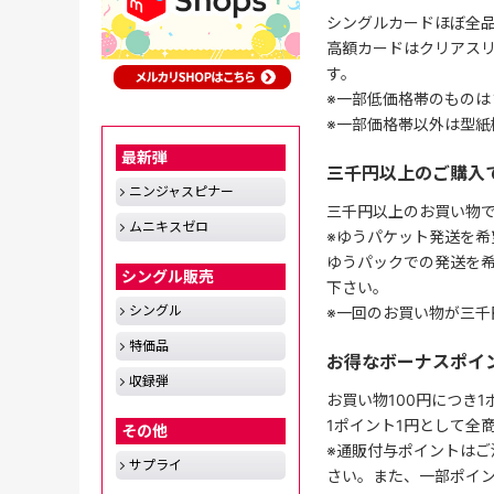
シングルカードほぼ全品
高額カードはクリアスリ
す。
※一部低価格帯のものは
※一部価格帯以外は型紙
最新弾
三千円以上のご購入
ニンジャスピナー
三千円以上のお買い物
ムニキスゼロ
※ゆうパケット発送を希
ゆうパックでの発送を
シングル販売
下さい。
シングル
※一回のお買い物が三千
特価品
お得なボーナスポイ
収録弾
お買い物100円につき
1ポイント1円として全
その他
※通販付与ポイントはご
サプライ
さい。また、一部ポイ