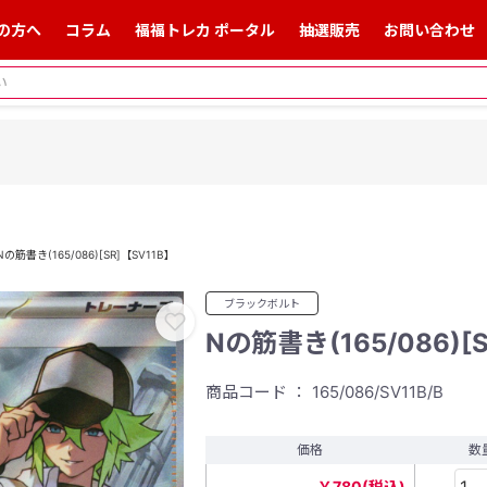
の方へ
コラム
福福トレカ ポータル
抽選販売
お問い合わせ
Nの筋書き(165/086)[SR]【SV11B】
ブラックボルト
Nの筋書き(165/086)[
商品コード ： 165/086/SV11B/B
価格
数
￥780(税込)