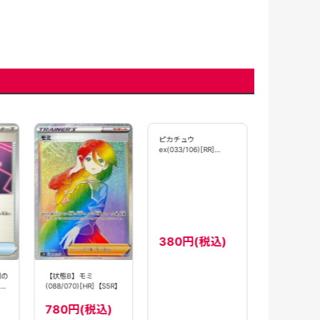
【状態B】ニ
ex(061/080)
【M3】
580円(
団の
【状態B】モミ
ピカチュウ
(088/070)[HR]【S5R】
ex(033/106)[RR]
【SV8】
780円(税込)
380円(税込)