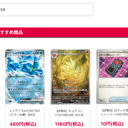
SR
すすめ商品
【状態B】ロケット
レジアイスex(192/742)
【状態B】キュウコン
レシーバー(160/193)
[ミラー仕様]【MC】
(110/108)[AR]【SV3】
［C］【M2A】
10円(税込)
480円(税込)
1180円(税込)