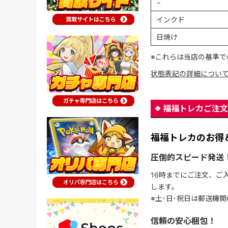
−
インクド
日焼け
※これらは当店の基準で
状態表記の詳細につい
福福トレカご注文
福福トレカのお得
圧倒的スピード発送
16時までにご注文、ご
します。
※土･日･祝日は郵送機
信頼の安心梱包！