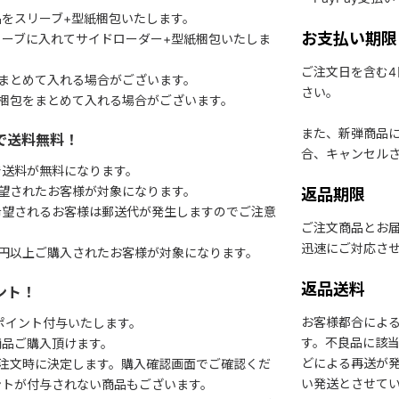
をスリーブ+型紙梱包いたします。
お支払い期限
ーブに入れてサイドローダー+型紙梱包いたしま
ご注文日を含む
まとめて入れる場合がございます。
さい。
梱包をまとめて入れる場合がございます。
また、新弾商品
で送料無料！
合、キャンセル
で送料が無料になります。
望されたお客様が対象になります。
返品期限
希望されるお客様は郵送代が発生しますのでご注意
ご注文商品とお
迅速にご対応さ
円以上ご購入されたお客様が対象になります。
返品送料
ント！
お客様都合によ
1ポイント付与いたします。
す。不良品に該当
商品ご購入頂けます。
どによる再送が
注文時に決定します。購入確認画面でご確認くだ
い発送とさせて
ントが付与されない商品もございます。