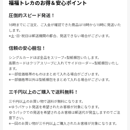
福福トレカのお得＆安心ポイント
圧倒的スピード発送！
16時までにご注文、ご入金が確認できた商品は18時から19時に発送いた
します。
※土･日･祝日は郵送機関の都合、発送できない場合がございます。
信頼の安心梱包！
シングルカードほぼ全品をスリーブ+型紙梱包いたします。
高額カードはクリアスリーブに入れてサイドローダー+型紙梱包いたし
ます。
※一部低価格帯のものはまとめて入れる場合がございます。
※一部価格帯以外は型紙梱包をまとめて入れる場合がございます。
三千円以上のご購入で送料無料！
三千円以上のお買い物で送料が無料になります。
※ゆうパケット発送を希望されたお客様が対象になります。
ゆうパックでの発送を希望されるお客様は郵送代が発生しますのでご注
意下さい。
※一回のお買い物が三千円以上ご購入されたお客様が対象になります。