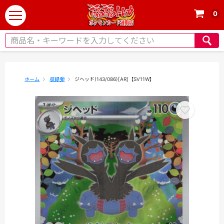
0
t
o
g
g
l
e
ホーム
収録弾
ジヘッド(143/086)[AR]【SV11W】
n
a
v
i
g
a
t
i
o
n