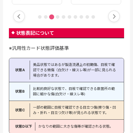
状態表記について
※汎用性カード状態評価基準
美品状態ではあるが製造流通上の初期傷、目視で確
状態A
認できる微傷（白欠け・線スレ等)が一部に見られる
場合があります。
比較的良好な状態で、目視で確認できる数箇所の範
状態B
囲に細かな傷(白欠け・線スレ等)
一部の範囲に目視で確認できる目立つ傷(擦り傷・凹
状態C
み・折れ・目立つ欠け等)が見られる状態です。
状態D以下
かなりの範囲に大きな傷等が確認される状態。