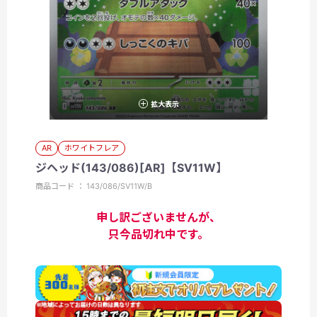
拡大表示
AR
ホワイトフレア
ジヘッド(143/086)[AR]【SV11W】
商品コード ： 143/086/SV11W/B
申し訳ございませんが、
只今品切れ中です。