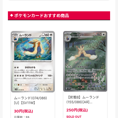
ポケモンカードおすすめ商品
【状態B】ムーランド
ムーランド(074/086)
(155/086)[AR]
[U]【SV11W】
【SV11W】
250円(税込)
30円(税込)
SOLD OUT
在庫数：
33