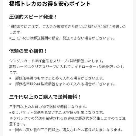
福福トレカのお得＆安心ポイント
圧倒的スピード発送！
16時までにご注文、ご入金が確認できた商品は18時から19時に発送いた
します。
※土･日･祝日は郵送機関の都合、発送できない場合がございます。
信頼の安心梱包！
シングルカードほぼ全品をスリーブ+型紙梱包いたします。
高額カードはクリアスリーブに入れてサイドローダー+型紙梱包いたし
ます。
※一部低価格帯のものはまとめて入れる場合がございます。
※一部価格帯以外は型紙梱包をまとめて入れる場合がございます。
三千円以上のご購入で送料無料！
三千円以上のお買い物で送料が無料になります。
※ゆうパケット発送を希望されたお客様が対象になります。
ゆうパックでの発送を希望されるお客様は郵送代が発生しますのでご注
意下さい。
※一回のお買い物が三千円以上ご購入されたお客様が対象になります。