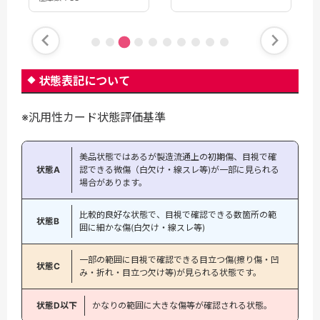
状態表記について
※汎用性カード状態評価基準
美品状態ではあるが製造流通上の初期傷、目視で確
状態A
認できる微傷（白欠け・線スレ等)が一部に見られる
場合があります。
比較的良好な状態で、目視で確認できる数箇所の範
状態B
囲に細かな傷(白欠け・線スレ等)
一部の範囲に目視で確認できる目立つ傷(擦り傷・凹
状態C
み・折れ・目立つ欠け等)が見られる状態です。
状態D以下
かなりの範囲に大きな傷等が確認される状態。