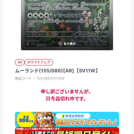
拡大表示
AR
ホワイトフレア
ムーランド(155/086)[AR]【SV11W】
商品コード ： 155/086/SV11W/B
申し訳ございませんが、
只今品切れ中です。