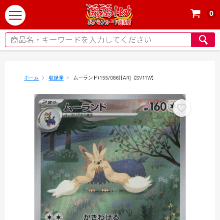
0
t
o
g
g
l
e
ホーム
収録弾
ムーランド(155/086)[AR]【SV11W】
n
a
v
i
g
a
t
i
o
n