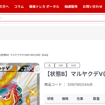
の方へ
コラム
福福トレカ ポータル
抽選販売
お問い合わせ
【状態B】マルヤクデV(309/190)[SSR]【S4a】
炎
SSR
}SSR
【状態B】マルヤクデV(30
商品コード ： 309/190/S4A/B
状態
価格
在庫
数量