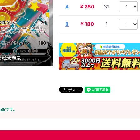
A
￥280
31
B
￥180
1
拡大表示
商品です。