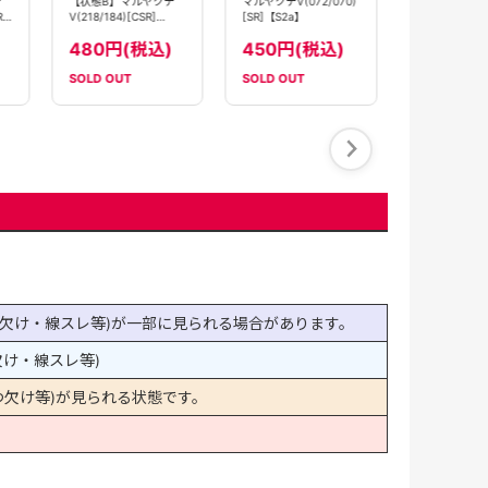
マルヤクデV(072/070)
デ
【状態B】マルヤクデ
[SR]【S2a】
R]
V(218/184)[CSR]
【S8b】
450円(税込)
480円(税込)
SOLD OUT
SOLD OUT
SOLD OUT
欠け・線スレ等)が一部に見られる場合があります。
け・線スレ等)
欠け等)が見られる状態です。