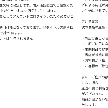
どによる再送が
注文時に決定します。購入確認画面でご確認くだ
い発送とさせて
ントが付与されない商品もございます。
会員としてアカウントにログインいただく必要がご
ご注意事項
次の商品の返品
利用可能となっております。他タイトル店舗や秋
は出来かねます。
・お届け後日から
ントは付与されません。
・一度ご使用に
・未開封品の提
・当店が状態に
・お客様が汚損
・お客様のご都
また、ご住所の
けない場合、
返送不要と判断
がございます。
商品が届かない
たします。