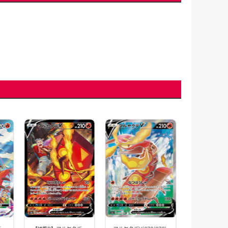
マルヤクデ
VMAX(080/07
【S2a】
880円(