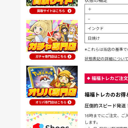
状態の補足
＋
−
インクド
日焼け
※これらは当店の基準で
状態表記の詳細につい
福福トレカご注文
福福トレカのお得
圧倒的スピード発送
16時までにご注文、ご
します。