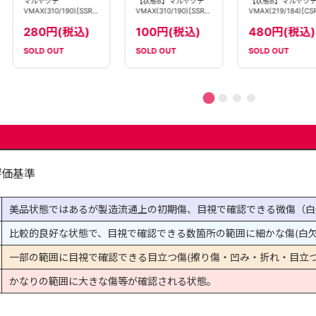
マルヤクデ
【状態B】マルヤクデ
【状態B】マルヤク
VMAX(310/190)[SSR]
VMAX(310/190)[SSR]
VMAX(219/184)[CS
【S4a】
【S4a】
【S8b】
280円(税込)
100円(税込)
480円(税込)
SOLD OUT
SOLD OUT
SOLD OUT
評価基準
美品状態ではあるが製造流通上の初期傷、目視で確認できる微傷（白
比較的良好な状態で、目視で確認できる数箇所の範囲に細かな傷(白欠
一部の範囲に目視で確認できる目立つ傷(擦り傷・凹み・折れ・目立つ
かなりの範囲に大きな傷等が確認される状態。