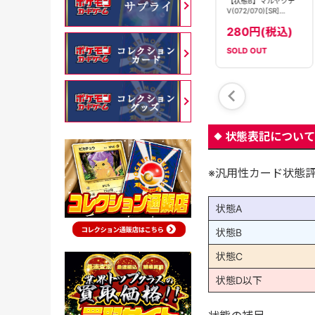
【状態B】マルヤクデ
マルヤクデ
マルヤクデV(022/184)
V(072/070)[SR]
VMAX(219/184)[CSR]
[RR]【S8b】
【S2a】
【S8b】
280円(税込)
980円(税込)
80円(税込)
SOLD OUT
在庫数：
9
在庫数：
15
状態表記について
※汎用性カード状態
状態A
状態B
状態C
状態D以下