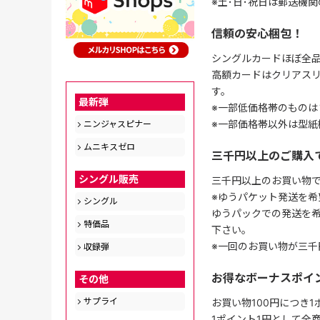
※土･日･祝日は郵送機
信頼の安心梱包！
シングルカードほぼ全品
高額カードはクリアスリ
す。
最新弾
※一部低価格帯のものは
※一部価格帯以外は型紙
ニンジャスピナー
ムニキスゼロ
三千円以上のご購入
シングル販売
三千円以上のお買い物
※ゆうパケット発送を希
シングル
ゆうパックでの発送を
特価品
下さい。
※一回のお買い物が三千
収録弾
お得なボーナスポイ
その他
サプライ
お買い物100円につき
1ポイント1円として全