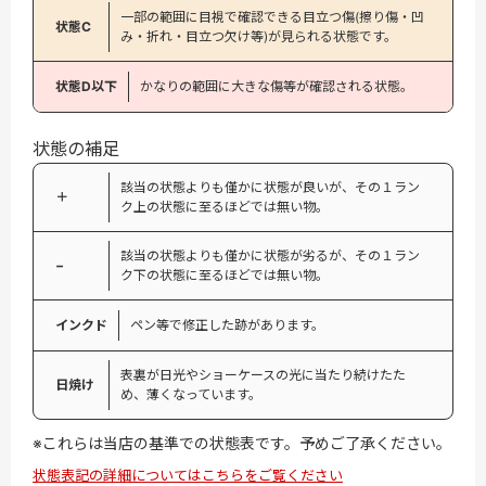
一部の範囲に目視で確認できる目立つ傷(擦り傷・凹
状態C
み・折れ・目立つ欠け等)が見られる状態です。
状態D以下
かなりの範囲に大きな傷等が確認される状態。
状態の補足
該当の状態よりも僅かに状態が良いが、その１ラン
＋
ク上の状態に至るほどでは無い物。
該当の状態よりも僅かに状態が劣るが、その１ラン
−
ク下の状態に至るほどでは無い物。
インクド
ペン等で修正した跡があります。
表裏が日光やショーケースの光に当たり続けたた
日焼け
め、薄くなっています。
※これらは当店の基準での状態表です。予めご了承ください。
状態表記の詳細についてはこちらをご覧ください