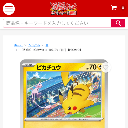
0
t
o
g
g
l
e
ホーム
シングル
雷
【状態B】ピカチュウ(197/SV-P)[P]【PROMO】
n
a
v
i
g
a
t
i
o
n