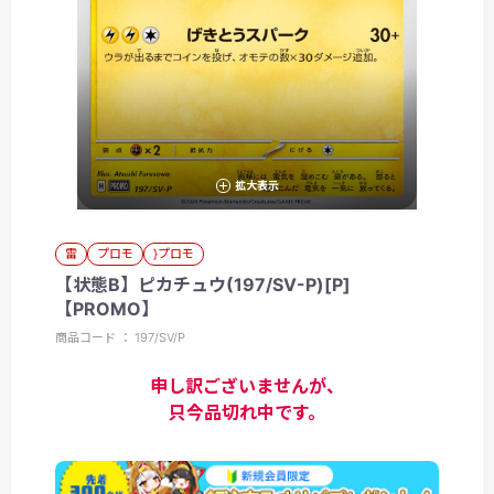
拡大表示
雷
プロモ
}プロモ
【状態B】ピカチュウ(197/SV-P)[P]
【PROMO】
商品コード ： 197/SV/P
申し訳ございませんが、
只今品切れ中です。