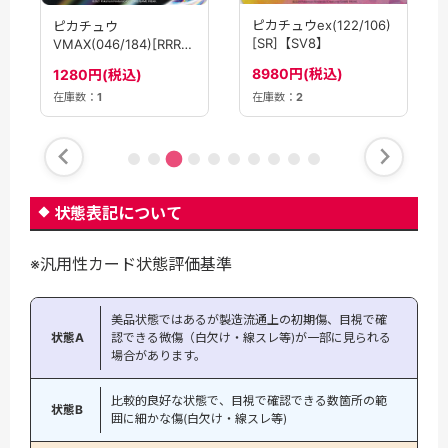
ピカチュウex(122/106)
ピカチュウ
[SR]【SV8】
VMAX(046/184)[RRR]
【S8b】
8980円(税込)
1280円(税込)
在庫数：
2
在庫数：
1
状態表記について
※汎用性カード状態評価基準
美品状態ではあるが製造流通上の初期傷、目視で確
状態A
認できる微傷（白欠け・線スレ等)が一部に見られる
場合があります。
比較的良好な状態で、目視で確認できる数箇所の範
状態B
囲に細かな傷(白欠け・線スレ等)