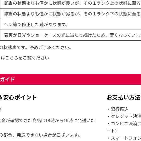
該当の状態よりも僅かに状態が良いが、その１ランク上の状態に至る
該当の状態よりも僅かに状態が劣るが、その１ランク下の状態に至る
ペン等で修正した跡があります。
表裏が日光やショーケースの光に当たり続けたため、薄くなっていま
の状態表です。予めご了承ください。
てはこちらをご覧ください
ガイド
＆安心ポイント
お支払い方法
！
・銀行振込
・クレジット決
入金が確認できた商品は18時から19時に発送いた
・コンビニ決済(
ート)
関の都合、発送できない場合がございます。
・スマートフォ