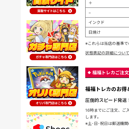
＋
−
インクド
日焼け
※これらは当店の基準で
状態表記の詳細につい
福福トレカご注文
福福トレカのお得
圧倒的スピード発送
16時までにご注文、ご
します。
※土･日･祝日は郵送機