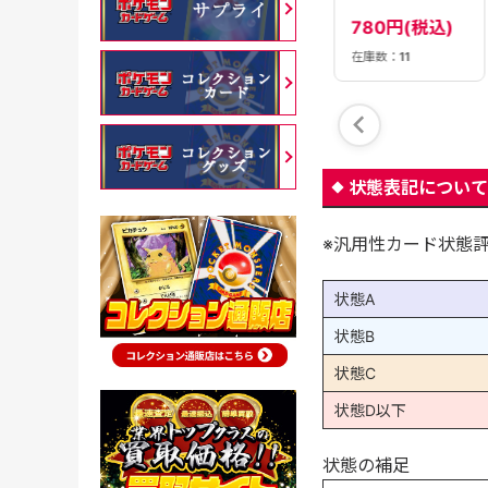
【SV10】
【SV10】
【SV10】
980円(税込)
780円(税込)
780円(税込)
在庫数：
15
在庫数：
21
在庫数：
11
状態表記について
※汎用性カード状態
状態A
状態B
状態C
状態D以下
状態の補足