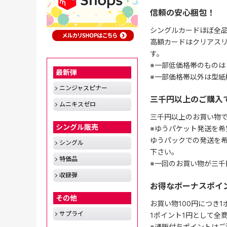
信頼の安心梱包！
シングルカードほぼ全品
高額カードはクリアスリ
す。
※一部低価格帯のものは
最新弾
※一部価格帯以外は型紙
ニンジャスピナー
三千円以上のご購入
ムニキスゼロ
三千円以上のお買い物
シングル販売
※ゆうパケット発送を希
ゆうパックでの発送を
シングル
下さい。
特価品
※一回のお買い物が三千
収録弾
お得なボーナスポイ
その他
お買い物100円につき
サプライ
1ポイント1円として全
※通販付与ポイントはご