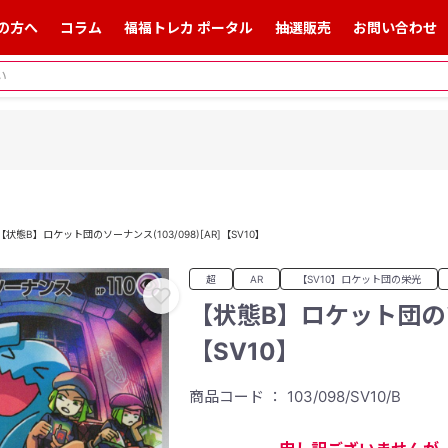
の方へ
コラム
福福トレカ ポータル
抽選販売
お問い合わせ
【状態B】ロケット団のソーナンス(103/098)[AR]【SV10】
超
AR
【SV10】ロケット団の栄光
【状態B】ロケット団のソー
【SV10】
商品コード ： 103/098/SV10/B