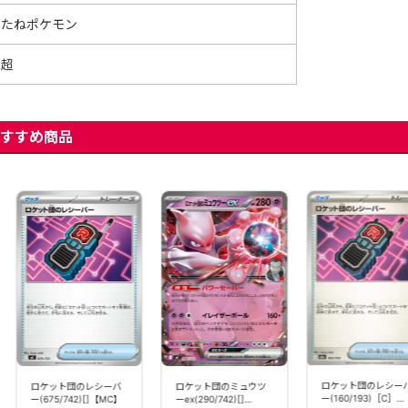
たねポケモン
超
すすめ商品
ロケット団のレシー
ロケット団のレシーバ
ロケット団のミュウツ
ー(160/193)［C］
ー(675/742)[]【MC】
ーex(290/742)[]