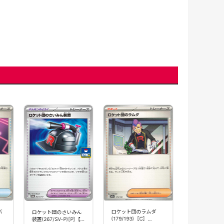
ロケット団の
ーex(039/098
【SV10】
380円(
バ
ロケット団のラムダ
ロケット団のさいみん
(179/193)［C］
装置(267/SV-P)[P]【プ