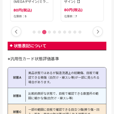
ザイン)【】
(MEGAデザイン/ミラ
ー)[]【MC】
80円(税込)
80円(税込)
在庫数：
5
在庫数：
7
状態表記について
※汎用性カード状態評価基準
美品状態ではあるが製造流通上の初期傷、目視で確
状態A
認できる微傷（白欠け・線スレ等)が一部に見られる
場合があります。
比較的良好な状態で、目視で確認できる数箇所の範
状態B
囲に細かな傷(白欠け・線スレ等)
一部の範囲に目視で確認できる目立つ傷(擦り傷・凹
状態C