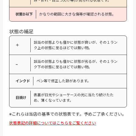
み・折れ・目立つ欠け等)が見られる状態です。
状態D以下
かなりの範囲に大きな傷等が確認される状態。
状態の補足
該当の状態よりも僅かに状態が良いが、その１ラン
＋
ク上の状態に至るほどでは無い物。
該当の状態よりも僅かに状態が劣るが、その１ラン
−
ク下の状態に至るほどでは無い物。
インクド
ペン等で修正した跡があります。
表裏が日光やショーケースの光に当たり続けたた
日焼け
め、薄くなっています。
※これらは当店の基準での状態表です。予めご了承ください。
状態表記の詳細についてはこちらをご覧ください