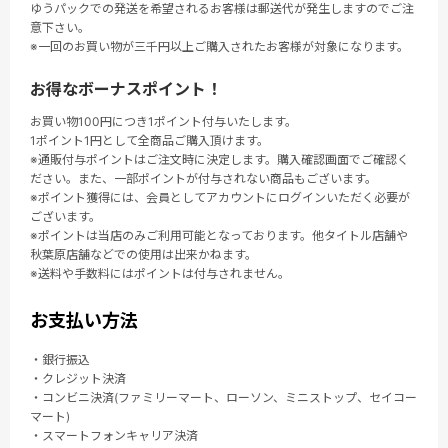
ゆうパックでの発送を希望されるお客様は郵送代が発生しますのでご注
意下さい。
※一回のお買い物が三千円以上ご購入されたお客様が対象になります。
お得なボーナスポイント！
お買い物100円につき1ポイント付与いたします。
1ポイント1円として全商品ご購入頂けます。
※通販付与ポイントはご注文時に決定します。購入確認画面でご確認く
ださい。また、一部ポイントが付与されない商品もございます。
※ポイント獲得には、会員としてアカウントにログインいただく必要が
ございます。
※ポイントは当店のみご利用可能となっております。他タイトル店舗や
秋葉原店舗などでの使用は出来かねます。
※送料や手数料にはポイントは付与されません。
お支払い方法
・銀行振込
・クレジット決済
・コンビニ決済(ファミリーマート、ローソン、ミニストップ、セイコー
マート)
・スマートフォンキャリア決済