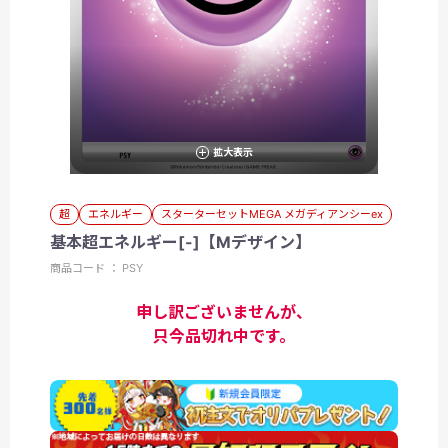
拡大表示
超
エネルギー
スターターセットMEGA メガディアンシーex
基本超エネルギー[-]【Mデザイン】
商品コード ： PSY
申し訳ございませんが、
只今品切れ中です。