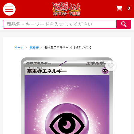
0
t
o
g
g
l
e
ホーム
収録弾
基本超エネルギー[-]【Mデザイン】
n
a
v
i
g
a
t
i
o
n