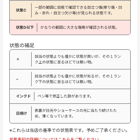
一部の範囲に目視で確認できる目立つ傷(擦り傷・凹
状態C
み・折れ・目立つ欠け等)が見られる状態です。
状態D以下
かなりの範囲に大きな傷等が確認される状態。
状態の補足
該当の状態よりも僅かに状態が良いが、その１ラン
＋
ク上の状態に至るほどでは無い物。
該当の状態よりも僅かに状態が劣るが、その１ラン
−
ク下の状態に至るほどでは無い物。
インクド
ペン等で修正した跡があります。
表裏が日光やショーケースの光に当たり続けたた
日焼け
め、薄くなっています。
※これらは当店の基準での状態表です。予めご了承ください。
状態表記の詳細についてはこちらをご覧ください