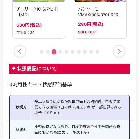
チコリータ(016/742)[]
バシャーモ
【MC】
VMAX(008/070)[RRR]
【S5a】
280円(税込)
580円(税込)
SOLD OUT
在庫数：
30
状態表記について
※汎用性カード状態評価基準
美品状態ではあるが製造流通上の初期傷、目視で確
状態A
認できる微傷（白欠け・線スレ等)が一部に見られる
場合があります。
比較的良好な状態で、目視で確認できる数箇所の範
状態B
囲に細かな傷(白欠け・線スレ等)