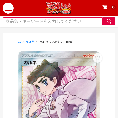
0
t
o
g
g
l
e
ホーム
収録弾
カルネ(101/094)[SR]【sm6】
n
a
v
i
g
a
t
i
o
n