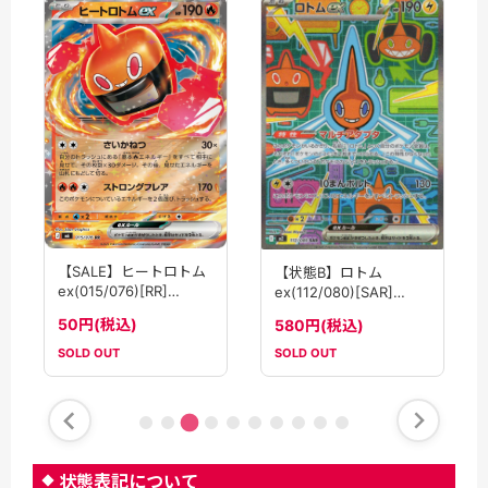
【SALE】ヒートロトム
【状態B】ロトム
ex(015/076)[RR]
ex(112/080)[SAR]
【M6】
【M2】
50円(税込)
580円(税込)
SOLD OUT
SOLD OUT
状態表記について