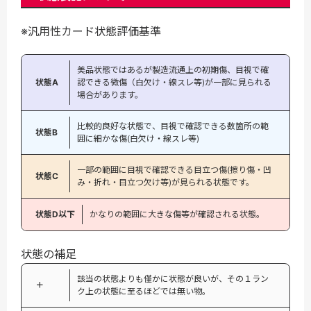
※汎用性カード状態評価基準
美品状態ではあるが製造流通上の初期傷、目視で確
状態A
認できる微傷（白欠け・線スレ等)が一部に見られる
場合があります。
比較的良好な状態で、目視で確認できる数箇所の範
状態B
囲に細かな傷(白欠け・線スレ等)
一部の範囲に目視で確認できる目立つ傷(擦り傷・凹
状態C
み・折れ・目立つ欠け等)が見られる状態です。
状態D以下
かなりの範囲に大きな傷等が確認される状態。
状態の補足
該当の状態よりも僅かに状態が良いが、その１ラン
＋
ク上の状態に至るほどでは無い物。