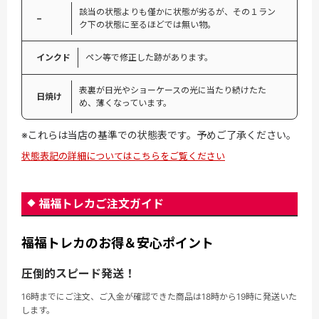
該当の状態よりも僅かに状態が劣るが、その１ラン
−
ク下の状態に至るほどでは無い物。
インクド
ペン等で修正した跡があります。
表裏が日光やショーケースの光に当たり続けたた
日焼け
め、薄くなっています。
※これらは当店の基準での状態表です。予めご了承ください。
状態表記の詳細についてはこちらをご覧ください
福福トレカご注文ガイド
福福トレカのお得＆安心ポイント
圧倒的スピード発送！
16時までにご注文、ご入金が確認できた商品は18時から19時に発送いた
します。