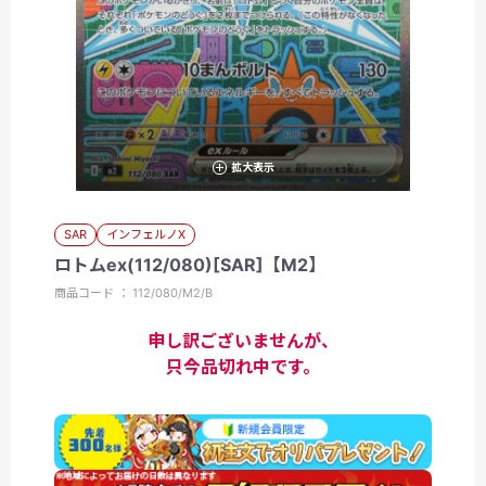
拡大表示
SAR
インフェルノX
ロトムex(112/080)[SAR]【M2】
商品コード ： 112/080/M2/B
申し訳ございませんが、
只今品切れ中です。