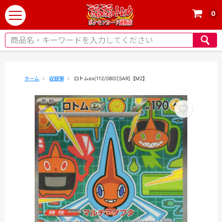
0
t
o
g
g
l
e
ホーム
収録弾
ロトムex(112/080)[SAR]【M2】
n
a
v
i
g
a
t
i
o
n