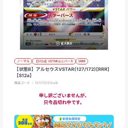
拡大表示
ノーマル
【S12a】VSTARユニバース
}RRR
【状態B】アルセウスVSTAR(127/172)[RRR]
【S12a】
商品コード ： 127/172/S12a/B
申し訳ございませんが、
只今品切れ中です。