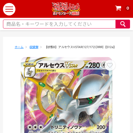
0
t
o
g
g
l
e
ホーム
収録弾
【状態B】アルセウスVSTAR(127/172)[RRR]【S12a】
n
a
v
i
g
a
t
i
o
n