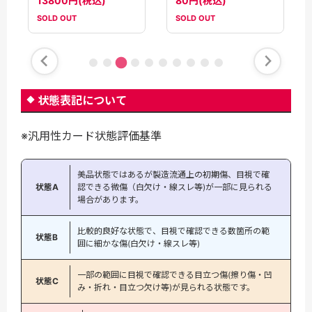
80円(税込)
13800円(税込)
SOLD OUT
SOLD OUT
状態表記について
※汎用性カード状態評価基準
美品状態ではあるが製造流通上の初期傷、目視で確
状態A
認できる微傷（白欠け・線スレ等)が一部に見られる
場合があります。
比較的良好な状態で、目視で確認できる数箇所の範
状態B
囲に細かな傷(白欠け・線スレ等)
一部の範囲に目視で確認できる目立つ傷(擦り傷・凹
状態C
み・折れ・目立つ欠け等)が見られる状態です。