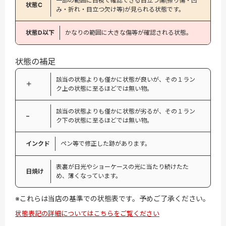
一部の範囲に目視で確認できる目立つ傷(擦り傷・凹
状態C
み・折れ・目立つ欠け等)が見られる状態です。
状態D以下
かなりの範囲に大きな傷等が確認される状態。
状態の補足
該当の状態よりも僅かに状態が良いが、その１ラン
＋
ク上の状態に至るほどでは無い物。
該当の状態よりも僅かに状態が劣るが、その１ラン
−
ク下の状態に至るほどでは無い物。
インクド
ペン等で修正した跡があります。
表裏が日光やショーケースの光に当たり続けたた
日焼け
め、薄くなっています。
※これらは当店の基準での状態表です。予めご了承ください。
状態表記の詳細についてはこちらをご覧ください