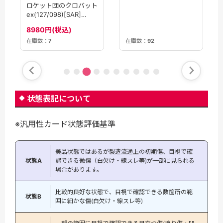
ロケット団のクロバット
ロケット団のクロバット
ex(101/193)［RR］
ex(127/098)[SAR]
【M2A】
【SV10】
50円(税込)
8980円(税込)
在庫数：
92
在庫数：
7
状態表記について
※汎用性カード状態評価基準
美品状態ではあるが製造流通上の初期傷、目視で確
状態A
認できる微傷（白欠け・線スレ等)が一部に見られる
場合があります。
比較的良好な状態で、目視で確認できる数箇所の範
状態B
囲に細かな傷(白欠け・線スレ等)