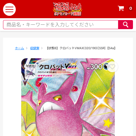
0
t
o
g
g
l
e
ホーム
収録弾
【状態B】クロバットVMAX(320/190)[SSR]【S4a】
n
a
v
i
g
a
t
i
o
n