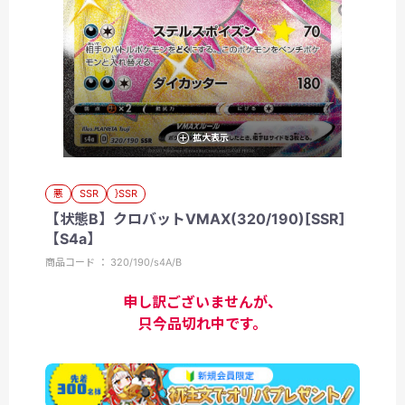
拡大表示
悪
SSR
}SSR
【状態B】クロバットVMAX(320/190)[SSR]
【S4a】
商品コード ： 320/190/s4A/B
申し訳ございませんが、
只今品切れ中です。