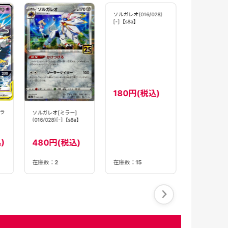
ソルガレオ(043
[PR]【sm5S】
180円(
ラ
ソルガレオ(016/028)
ソルガレオ[ミラー]
[-]【s8a】
(016/028)[-]【s8a】
)
180円(税込)
480円(税込)
SOLD OUT
在庫数：
15
在庫数：
2