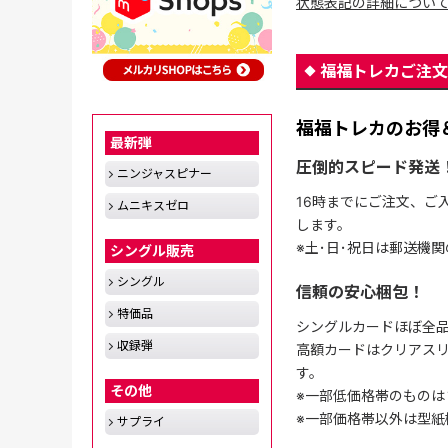
状態表記の詳細につい
福福トレカご注文
福福トレカのお得
最新弾
圧倒的スピード発送
ニンジャスピナー
16時までにご注文、ご
ムニキスゼロ
します。
※土･日･祝日は郵送機
シングル販売
シングル
信頼の安心梱包！
特価品
シングルカードほぼ全品
収録弾
高額カードはクリアスリ
す。
その他
※一部低価格帯のものは
※一部価格帯以外は型紙
サプライ