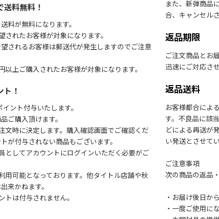
また、新弾商品
で送料無料！
合、キャンセル
で送料が無料になります。
望されたお客様が対象になります。
返品期限
希望されるお客様は郵送代が発生しますのでご注意
ご注文商品とお
迅速にご対応さ
円以上ご購入されたお客様が対象になります。
返品送料
ント！
お客様都合によ
1ポイント付与いたします。
す。不良品に該当
商品ご購入頂けます。
どによる再送が
注文時に決定します。購入確認画面でご確認くだ
い発送とさせて
ントが付与されない商品もございます。
会員としてアカウントにログインいただく必要がご
ご注意事項
次の商品の返品
利用可能となっております。他タイトル店舗や秋
は出来かねます。
・お届け後日から
ントは付与されません。
・一度ご使用に