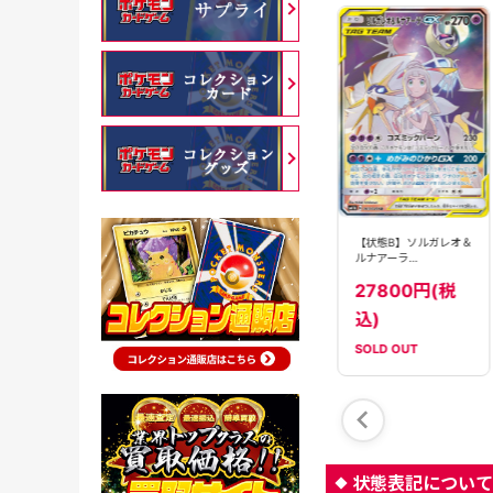
【PSA10】ソルガレオ
【PSA10】ソルガレオ
【状態B】ソルガレオ＆
＆ルナアーラ
＆ルナアーラ
ルナアーラ
GX(063/049)[SA]
GX(063/049)[SA]
GX(063/049)[SA]
【sm11b】
【sm11b】
90000円(税
94800円(税
27800円(税
【sm11b】
込)
込)
込)
SOLD OUT
SOLD OUT
SOLD OUT
状態表記について