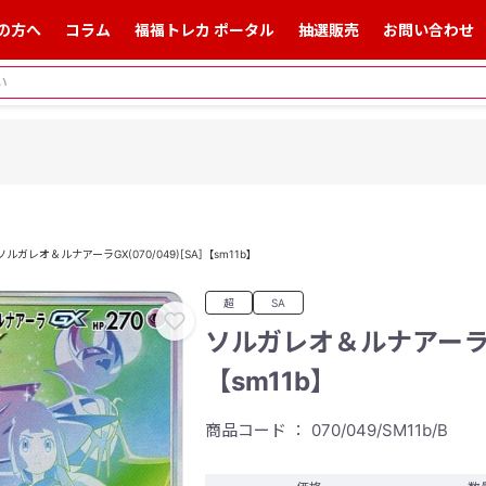
の方へ
コラム
福福トレカ ポータル
抽選販売
お問い合わせ
ソルガレオ＆ルナアーラGX(070/049)[SA]【sm11b】
超
SA
ソルガレオ＆ルナアーラGX(
【sm11b】
商品コード ： 070/049/SM11b/B