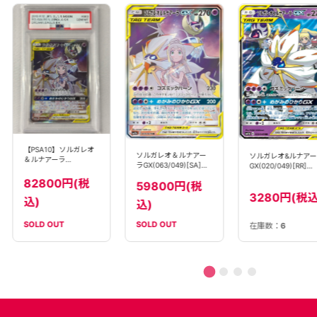
【PSA10】ソルガレオ
ソルガレオ＆ルナアー
ソルガレオ&ルナアー
＆ルナアーラ
ラGX(063/049)[SA]
GX(020/049)[RR]
GX(063/049)[SA]
【sm11b】
【sm11b】
【sm11b】
82800円(税
59800円(税
3280円(税込
込)
込)
SOLD OUT
SOLD OUT
在庫数：
6