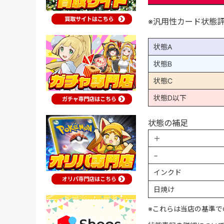
※汎用性カード状態
状態A
状態B
状態C
状態D以下
状態の補足
＋
−
インクド
日焼け
※これらは当店の基準で