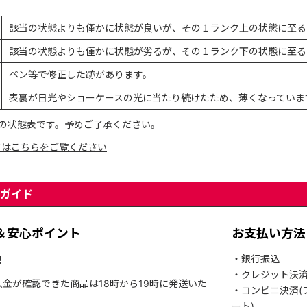
該当の状態よりも僅かに状態が良いが、その１ランク上の状態に至る
該当の状態よりも僅かに状態が劣るが、その１ランク下の状態に至る
ペン等で修正した跡があります。
表裏が日光やショーケースの光に当たり続けたため、薄くなっていま
の状態表です。予めご了承ください。
てはこちらをご覧ください
ガイド
＆安心ポイント
お支払い方法
！
・銀行振込
・クレジット決
入金が確認できた商品は18時から19時に発送いた
・コンビニ決済(
ート)