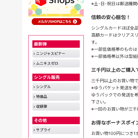
※土･日･祝日は郵送機
信頼の安心梱包！
シングルカードほぼ全品
高額カードはクリアスリ
す。
最新弾
※一部低価格帯のものは
ニンジャスピナー
※一部価格帯以外は型紙
ムニキスゼロ
三千円以上のご購入
シングル販売
三千円以上のお買い物
シングル
※ゆうパケット発送を希
ゆうパックでの発送を
特価品
下さい。
収録弾
※一回のお買い物が三千
その他
お得なボーナスポイ
サプライ
お買い物100円につき