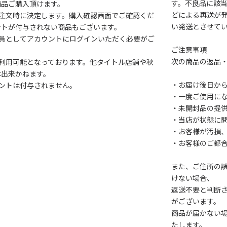
す。不良品に該当
商品ご購入頂けます。
どによる再送が
注文時に決定します。購入確認画面でご確認くだ
い発送とさせて
ントが付与されない商品もございます。
会員としてアカウントにログインいただく必要がご
ご注意事項
次の商品の返品
利用可能となっております。他タイトル店舗や秋
は出来かねます。
・お届け後日から
ントは付与されません。
・一度ご使用に
・未開封品の提
・当店が状態に
・お客様が汚損
・お客様のご都
また、ご住所の
けない場合、
返送不要と判断
がございます。
商品が届かない
たします。