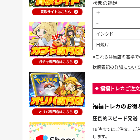
状態の補足
＋
−
インクド
日焼け
※これらは当店の基準で
状態表記の詳細につい
福福トレカご注文
福福トレカのお得
圧倒的スピード発送
16時までにご注文、ご
します。