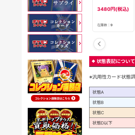
ex(201/165)[SAR]
【SV2a】
480円(税込)
3480円(税込)
120000円(税
込)
在庫数：
23
在庫数：
1
在庫数：
9
状態表記について
※汎用性カード状態
状態A
状態B
状態C
状態D以下