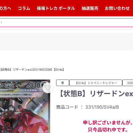
の方へ
コラム
福福トレカ ポータル
抽選販売
お問い合わせ
【状態B】リザードンex(331/190)[SSR]【SV4a】
悪
【SV4a】シャイニートレジャー
SSR
【状態B】リザードンex(3
商品コード ： 331/190/SV4a/B
申し訳ございませんが
只今品切れ中です。