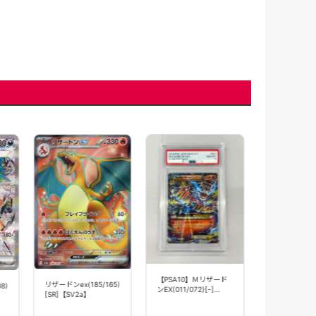
【状態B】リ
ex(006/165)[
【SV2a】
【PSA10】Ｍリザード
リザードンex(185/165)
8)
280円(
ンEX(011/072)[-]
[SR]【SV2a】
【20th】