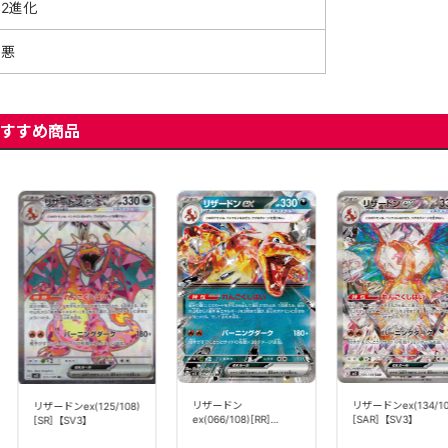
2進化
悪
すすめ商品
リザードン
リザードンex(134/10
リザードンex(125/108)
ex(066/108)[RR]
[SAR]【SV3】
[SR]【SV3】
【SV3】