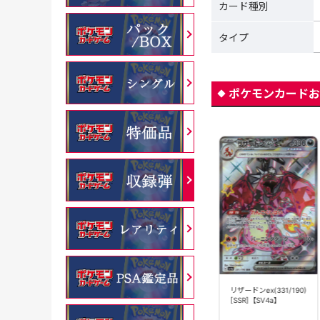
カード種別
タイプ
ポケモンカードお
リザードン
リザードンex(331/190)
ex(006/165)[RR]
[SSR]【SV4a】
【SV2a】
【PSA10】リザードン