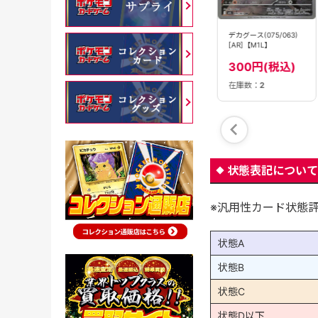
ニャスパー(087/080)
ニダンギル(091/080)
デカグース(075/063)
［AR］【M3】
［AR］【M3】
[AR]【M1L】
300円(税込)
300円(税込)
300円(税込)
在庫数：
1
在庫数：
2
在庫数：
2
状態表記について
※汎用性カード状態
状態A
状態B
状態C
状態D以下