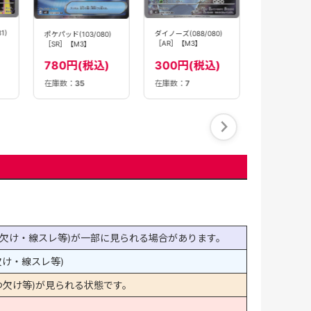
180円(
ダイノーズ(088/080)
)
［AR］【M3】
300円(税込)
在庫数：
7
在庫数：
5
在庫数：
16
欠け・線スレ等)が一部に見られる場合があります。
け・線スレ等)
欠け等)が見られる状態です。