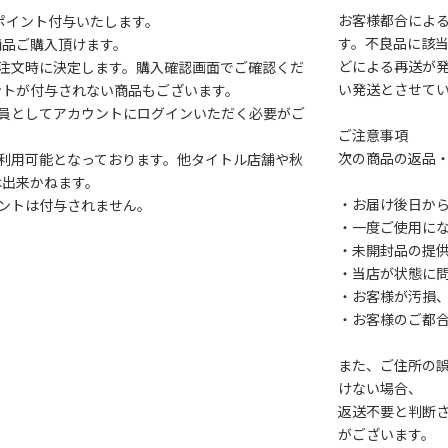
お客様都合によ
1ポイント付与いたします。
す。不良品に該当
商品ご購入頂けます。
どによる再送が
注文時に決定します。購入確認画面でご確認くだ
い発送とさせて
ントが付与されない商品もございます。
会員としてアカウントにログインいただく必要がご
ご注意事項
次の商品の返品
利用可能となっております。他タイトル店舗や秋
は出来かねます。
・お届け後日から
ントは付与されません。
・一度ご使用に
・未開封品の提
・当店が状態に
・お客様が汚損
・お客様のご都
また、ご住所の
けない場合、
返送不要と判断
がございます。