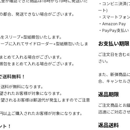
入金が確認できた商品は18時から19時に発送いた
・コンビニ決済(
ート)
関の都合、発送できない場合がございます。
・スマートフォ
・Amazon Pay
・PayPay支払い
をスリーブ+型紙梱包いたします。
お支払い期限
ーブに入れてサイドローダー+型紙梱包いたしま
ご注文日を含む
まとめて入れる場合がございます。
さい。
梱包をまとめて入れる場合がございます。
また、新弾商品
で送料無料！
合、キャンセル
で送料が無料になります。
望されたお客様が対象になります。
返品期限
希望されるお客様は郵送代が発生しますのでご注意
ご注文商品とお
迅速にご対応さ
円以上ご購入されたお客様が対象になります。
返品送料
ント！