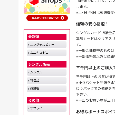
16時までにご注文、ご
します。
※土･日･祝日は郵送機
信頼の安心梱包！
シングルカードほぼ全品
最新弾
高額カードはクリアスリ
す。
ニンジャスピナー
※一部低価格帯のものは
ムニキスゼロ
※一部価格帯以外は型紙
シングル販売
三千円以上のご購入
シングル
三千円以上のお買い物
特価品
※ゆうパケット発送を希
ゆうパックでの発送を
収録弾
下さい。
※一回のお買い物が三千
その他
サプライ
お得なボーナスポイ