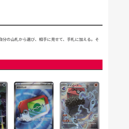
、自分の山札から選び、相手に見せて、手札に加える。そ
ラランテス
ex(094/081)［SR]
【M5】
オーガポン 
のめんex(428/7
【MC】
480円(税込)