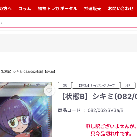
の方へ
コラム
福福トレカ ポータル
抽選販売
お問い合わせ
【状態B】シキミ(082/062)[SR]【SV3a】
SR
【SV3a】レイジングサーフ
}SR
【状態B】シキミ(082/0
商品コード ： 082/062/SV3a/B
申し訳ございませんが
只今品切れ中です。