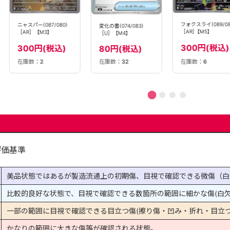
フォクスライ(089/081)
ポケパッド(103/080
変化の書(074/083)
［AR]【M5】
［SR］【M3】
［U］【M4】
300円(税込)
780円(税込)
80円(税込)
在庫数：
6
在庫数：
32
在庫数：
35
評価基準
美品状態ではあるが製造流通上の初期傷、目視で確認できる微傷（白
比較的良好な状態で、目視で確認できる数箇所の範囲に細かな傷(白欠
一部の範囲に目視で確認できる目立つ傷(擦り傷・凹み・折れ・目立つ
かなりの範囲に大きな傷等が確認される状態。