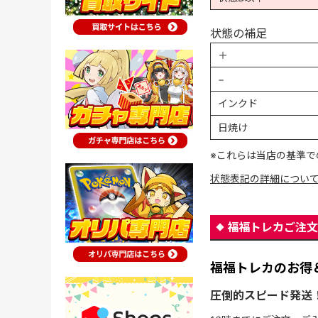
状態の補足
＋
−
インクド
日焼け
※これらは当店の基準で
状態表記の詳細につい
福福トレカご注文
福福トレカのお得
圧倒的スピード発送