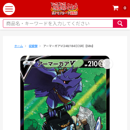
0
t
o
g
g
l
e
ホーム
収録弾
アーマーガアV(248/184)[CSR]【S8b】
n
a
v
i
g
a
t
i
o
n