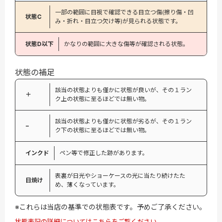
一部の範囲に目視で確認できる目立つ傷(擦り傷・凹
状態C
み・折れ・目立つ欠け等)が見られる状態です。
状態D以下
かなりの範囲に大きな傷等が確認される状態。
状態の補足
該当の状態よりも僅かに状態が良いが、その１ラン
＋
ク上の状態に至るほどでは無い物。
該当の状態よりも僅かに状態が劣るが、その１ラン
−
ク下の状態に至るほどでは無い物。
インクド
ペン等で修正した跡があります。
表裏が日光やショーケースの光に当たり続けたた
日焼け
め、薄くなっています。
※これらは当店の基準での状態表です。予めご了承ください。
状態表記の詳細についてはこちらをご覧ください