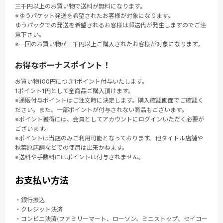
三千円以上のお買い物で送料が無料になります。
※ゆうパケット発送を希望されたお客様が対象になります。
ゆうパックでの発送を希望されるお客様は郵送代が発生しますのでご注
意下さい。
※一回のお買い物が三千円以上ご購入されたお客様が対象になります。
お得なボーナスポイント！
お買い物100円につき1ポイント付与いたします。
1ポイント1円として全商品ご購入頂けます。
※通販付与ポイントはご注文時に決定します。購入確認画面でご確認く
ださい。また、一部ポイントが付与されない商品もございます。
※ポイント獲得には、会員としてアカウントにログインいただく必要が
ございます。
※ポイントは当店のみご利用可能となっております。他タイトル店舗や
秋葉原店舗などでの使用は出来かねます。
※送料や手数料にはポイントは付与されません。
お支払い方法
・銀行振込
・クレジット決済
・コンビニ決済(ファミリーマート、ローソン、ミニストップ、セイコー