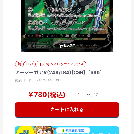
拡大表示
鋼
CSR
【S8b】VMAXクライマックス
アーマーガアV(248/184)[CSR]【S8b】
商品コード ： 248/184/s8B/B
￥780(税込)
/ 17
カートに入れる