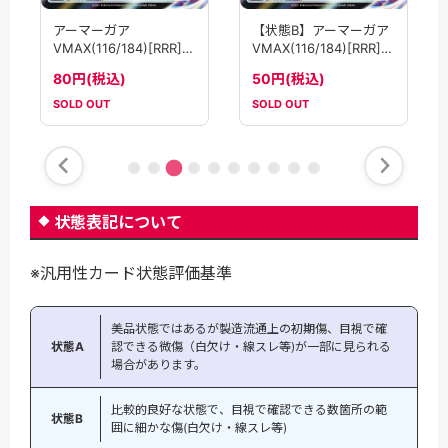
アーマーガア
【状態B】アーマーガア
VMAX(116/184)[RRR]
VMAX(116/184)[RRR]
【S8b】
【S8b】
80円(税込)
50円(税込)
SOLD OUT
SOLD OUT
状態表記について
※汎用性カード状態評価基準
美品状態ではあるが製造流通上の初期傷、目視で確
状態A
認できる微傷（白欠け・線スレ等)が一部に見られる
場合があります。
比較的良好な状態で、目視で確認できる数箇所の範
状態B
囲に細かな傷(白欠け・線スレ等)