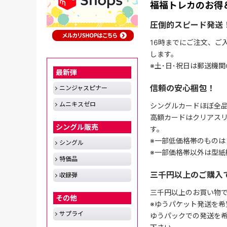
福福トレカのお得
圧倒的スピード発送
16時までにご注文、ご
します。
※土･日･祝日は郵送機
最新弾
信頼の安心梱包！
ニンジャスピナー
ムニキスゼロ
シングルカードほぼ全品
高額カードはクリアスリ
シングル販売
す。
※一部低価格帯のものは
シングル
※一部価格帯以外は型紙
特価品
三千円以上のご購入
収録弾
三千円以上のお買い物
その他
※ゆうパケット発送を希
サプライ
ゆうパックでの発送を