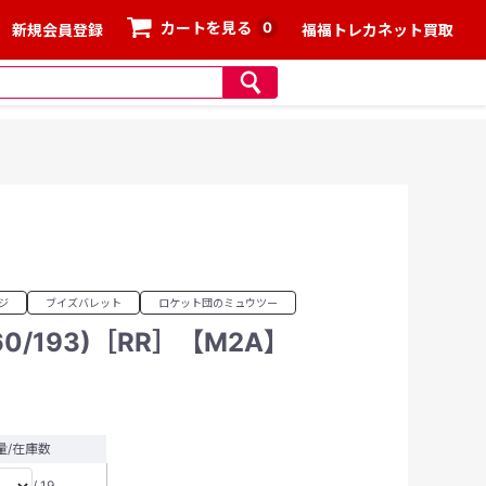
0
カートを見る
新規会員登録
福福トレカネット買取
ジ
ブイズバレット
ロケット団のミュウツー
0/193)［RR］【M2A】
量/在庫数
/ 19