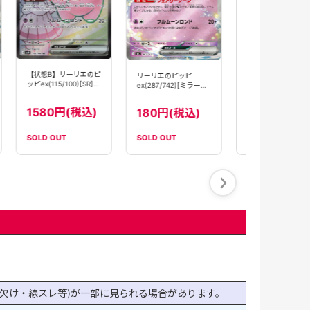
ッピex(287/74
【MC】
45800円(税
込)
780円(
のピ
リーリエのピッピ
ex(287/742)[ミラー仕
様]【MC】
)
180円(税込)
SOLD OUT
SOLD OUT
SOLD OUT
欠け・線スレ等)が一部に見られる場合があります。