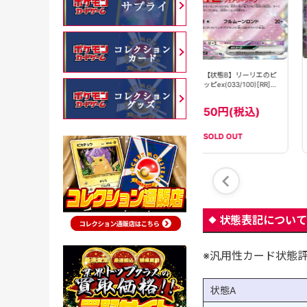
【状態B】リーリエのピ
リーリエのピッピ
【状態B】リーリエのピ
ッピex(060/193)
ex(126/100)[SAR]
ッピex(033/100)[RR]
［RR］【M2A】
【SV9】
【SV9】
25800円(税
50円(税込)
50円(税込)
込)
SOLD OUT
SOLD OUT
在庫数：
1
状態表記について
※汎用性カード状態
状態A