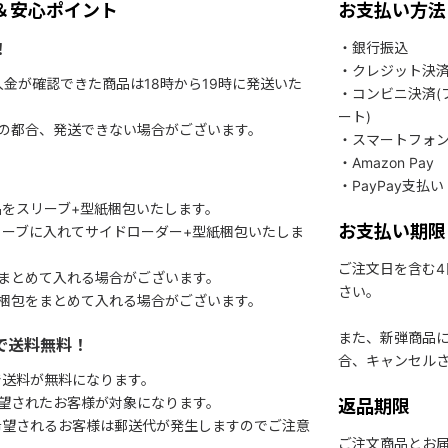
＆安心ポイント
お支払い方法
！
・銀行振込
・クレジット決
入金が確認できた商品は18時から19時に発送いた
・コンビニ決済(
ート)
関の都合、発送できない場合がございます。
・スマートフォ
・Amazon Pay
・PayPay支払い
をスリーブ+型紙梱包いたします。
お支払い期限
ーブに入れてサイドローダー+型紙梱包いたしま
ご注文日を含む
まとめて入れる場合がございます。
さい。
梱包をまとめて入れる場合がございます。
また、新弾商品
で送料無料！
合、キャンセル
で送料が無料になります。
望されたお客様が対象になります。
返品期限
希望されるお客様は郵送代が発生しますのでご注意
ご注文商品とお