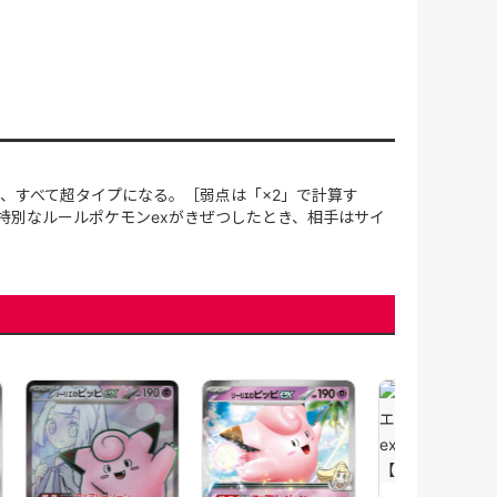
、すべて超タイプになる。［弱点は「×2」で計算す
▼特別なルールポケモンexがきぜつしたとき、相手はサイ
【PSA10】リーリエの
ピッピex(126/100)
[SAR]【SV9】
【状態B】リ