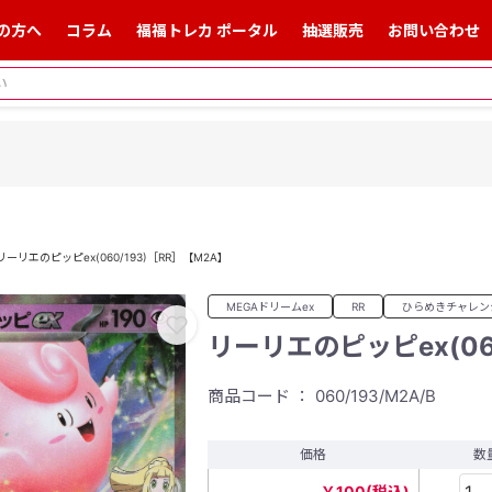
の方へ
コラム
福福トレカ ポータル
抽選販売
お問い合わせ
リーリエのピッピex(060/193)［RR］【M2A】
MEGAドリームex
RR
ひらめきチャレン
リーリエのピッピex(06
商品コード ： 060/193/M2A/B
価格
数
￥100(税込)