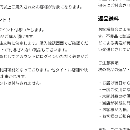
迅速にご対応さ
円以上ご購入されたお客様が対象になります。
返品送料
ント！
お客様都合によ
1ポイント付与いたします。
す。不良品に該当
商品ご購入頂けます。
どによる再送が
注文時に決定します。購入確認画面でご確認くだ
い発送とさせて
ントが付与されない商品もございます。
会員としてアカウントにログインいただく必要がご
ご注意事項
次の商品の返品
利用可能となっております。他タイトル店舗や秋
は出来かねます。
・お届け後日から
ントは付与されません。
・一度ご使用に
・未開封品の提
・当店が状態に
・お客様が汚損
・お客様のご都
また、ご住所の