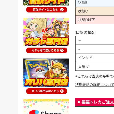
状態B
状態C
状態D以下
状態の補足
＋
−
インクド
日焼け
※これらは当店の基準で
状態表記の詳細につい
福福トレカご注文