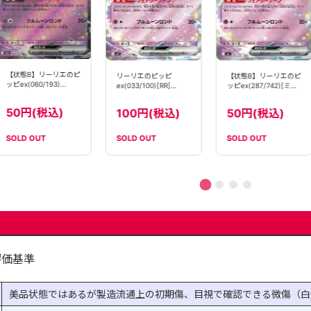
【状態B】リーリエ
リーリエのピッピ
【状態B】リーリエのピ
ッピex(115/100)[SR]
ex(033/100)[RR]
ッピex(287/742)[ミラ
【SV9】
【SV9】
ー仕様]【MC】
1580円(税込
100円(税込)
50円(税込)
SOLD OUT
SOLD OUT
SOLD OUT
評価基準
美品状態ではあるが製造流通上の初期傷、目視で確認できる微傷（白