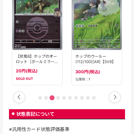
【状態B】ホップのオー
ホップのウールー
ロット［ボールミラー］
(112/100)[AR]【SV9】
(078/193)[R]【M2A】
20円(税込)
300円(税込)
SOLD OUT
在庫数：
1
状態表記について
※汎用性カード状態評価基準