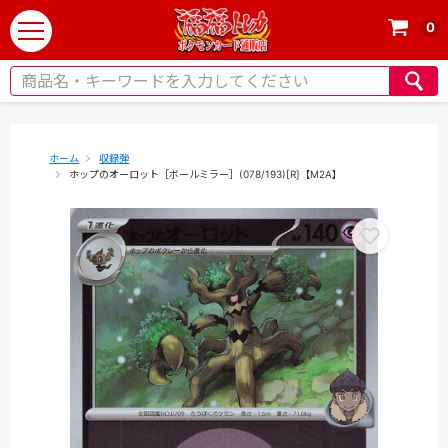
0
t
o
g
g
l
e
ホーム
収録弾
ホップのオーロット［ボールミラー］(078/193)[R]【M2A】
n
a
v
i
g
a
t
i
o
n