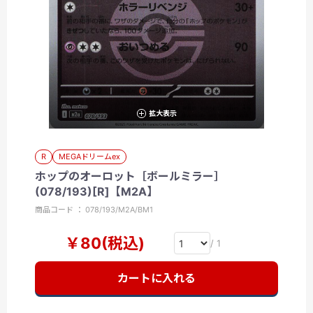
拡大表示
R
MEGAドリームex
ホップのオーロット［ボールミラー］
(078/193)[R]【M2A】
商品コード ： 078/193/M2A/BM1
￥80(税込)
/ 1
カートに入れる