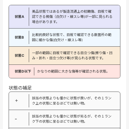
美品状態ではあるが製造流通上の初期傷、目視で確
状態A
認できる微傷（白欠け・線スレ等)が一部に見られる
場合があります。
比較的良好な状態で、目視で確認できる数箇所の範
状態B
囲に細かな傷(白欠け・線スレ等)
一部の範囲に目視で確認できる目立つ傷(擦り傷・凹
状態C
み・折れ・目立つ欠け等)が見られる状態です。
状態D以下
かなりの範囲に大きな傷等が確認される状態。
状態の補足
該当の状態よりも僅かに状態が良いが、その１ラン
＋
ク上の状態に至るほどでは無い物。
該当の状態よりも僅かに状態が劣るが、その１ラン
−
ク下の状態に至るほどでは無い物。