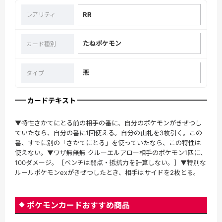
RR
レアリティ
たねポケモン
カード種別
悪
タイプ
カードテキスト
▼特性さかてにとる前の相手の番に、自分のポケモンがきぜつし
ていたなら、自分の番に1回使える。自分の山札を3枚引く。この
番、すでに別の「さかてにとる」を使っていたなら、この特性は
使えない。▼ワザ無無無 クルーエルアロー相手のポケモン1匹に、
100ダメージ。［ベンチは弱点・抵抗力を計算しない。］▼特別な
ルールポケモンexがきぜつしたとき、相手はサイドを2枚とる。
ポケモンカードおすすめ商品