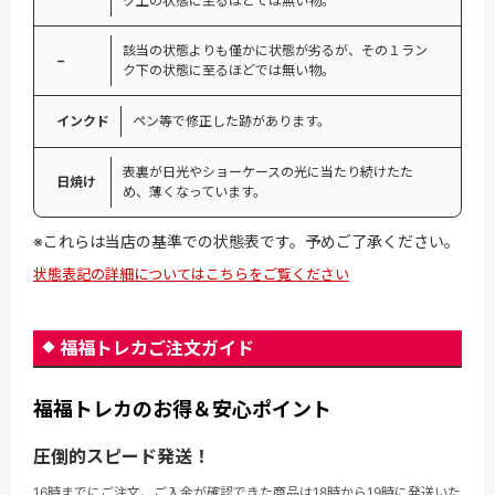
ク上の状態に至るほどでは無い物。
該当の状態よりも僅かに状態が劣るが、その１ラン
−
ク下の状態に至るほどでは無い物。
インクド
ペン等で修正した跡があります。
表裏が日光やショーケースの光に当たり続けたた
日焼け
め、薄くなっています。
※これらは当店の基準での状態表です。予めご了承ください。
状態表記の詳細についてはこちらをご覧ください
福福トレカご注文ガイド
福福トレカのお得＆安心ポイント
圧倒的スピード発送！
16時までにご注文、ご入金が確認できた商品は18時から19時に発送いた