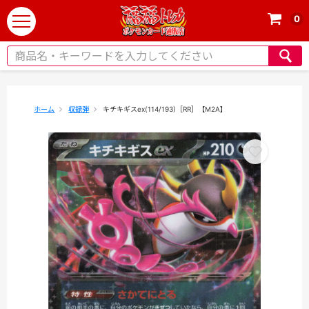
0
t
o
g
g
l
e
ホーム
収録弾
キチキギスex(114/193)［RR］【M2A】
n
a
v
i
g
a
t
i
o
n