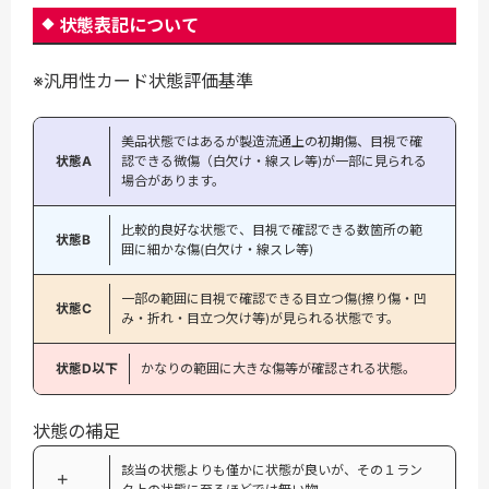
状態表記について
※汎用性カード状態評価基準
美品状態ではあるが製造流通上の初期傷、目視で確
状態A
認できる微傷（白欠け・線スレ等)が一部に見られる
場合があります。
比較的良好な状態で、目視で確認できる数箇所の範
状態B
囲に細かな傷(白欠け・線スレ等)
一部の範囲に目視で確認できる目立つ傷(擦り傷・凹
状態C
み・折れ・目立つ欠け等)が見られる状態です。
状態D以下
かなりの範囲に大きな傷等が確認される状態。
状態の補足
該当の状態よりも僅かに状態が良いが、その１ラン
＋