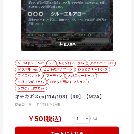
拡大表示
MEGAドリームex
RR
Nのゾロアークex
タケルライコex
ドラパルトex
ヒビキのバクフーン
ひらめきチャレンジ
ブイズバレット
フーディン
メガスターミーex
メガフシギバナex
ロケット団のドンカラス
メガゲッコウガex
キチキギスex(114/193)［RR］【M2A】
商品コード ： 114/193/M2A/B
￥50(税込)
/ 84
カートに入れる