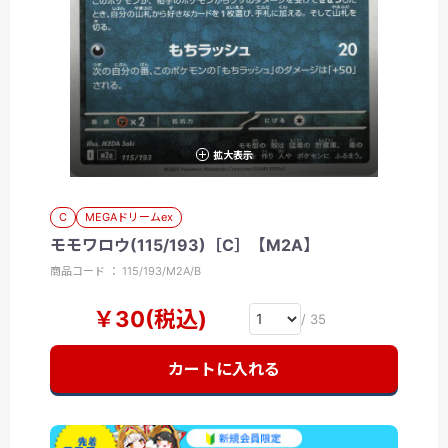
拡大表示
C
MEGAドリームex
モモワロウ(115/193)［C］【M2A】
商品コード ： 115/193/M2A/B
￥30(税込)
/ 35
カートに入れる