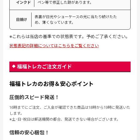
インクド
ペン等で修正した跡があります。
表裏が日光やショーケースの光に当たり続けたた
日焼け
め、薄くなっています。
※これらは当店の基準での状態表です。予めご了承ください。
状態表記の詳細についてはこちらをご覧ください
福福トレカご注文ガイド
福福トレカのお得＆安心ポイント
圧倒的スピード発送！
16時までにご注文、ご入金が確認できた商品は18時から19時に発送いた
します。
※土･日･祝日は郵送機関の都合、発送できない場合がございます。
信頼の安心梱包！