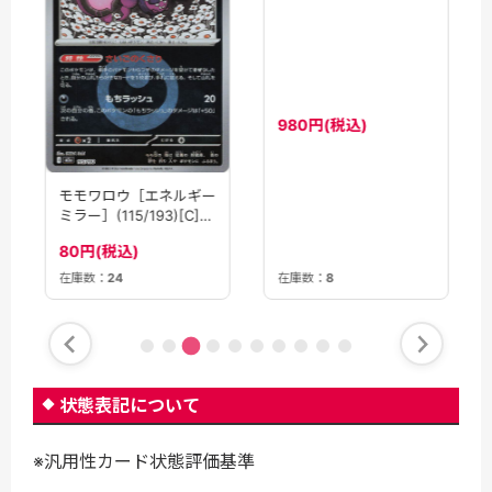
980円(税込)
モモワロウ［エネルギー
ミラー］(115/193)[C]
【M2A】
80円(税込)
在庫数：
24
在庫数：
8
状態表記について
※汎用性カード状態評価基準