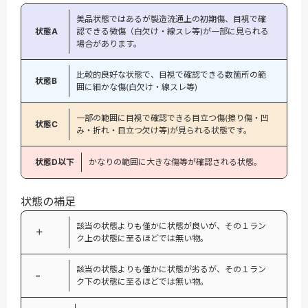
美品状態ではあるが製造流通上の初期傷、目視で確
状態A
認できる微傷（白欠け・線スレ等)が一部に見られる
場合があります。
比較的良好な状態で、目視で確認できる数箇所の範
状態B
囲に細かな傷(白欠け・線スレ等)
一部の範囲に目視で確認できる目立つ傷(擦り傷・凹
状態C
み・折れ・目立つ欠け等)が見られる状態です。
状態D以下
かなりの範囲に大きな傷等が確認される状態。
状態の補足
該当の状態よりも僅かに状態が良いが、その１ラン
＋
ク上の状態に至るほどでは無い物。
該当の状態よりも僅かに状態が劣るが、その１ラン
−
ク下の状態に至るほどでは無い物。