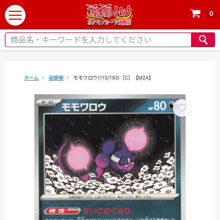
0
t
o
g
g
l
e
ホーム
収録弾
モモワロウ(115/193)［C］【M2A】
n
a
v
i
g
a
t
i
o
n