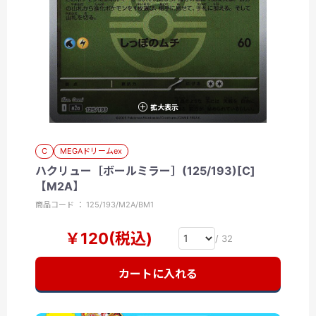
拡大表示
C
MEGAドリームex
ハクリュー［ボールミラー］(125/193)[C]
【M2A】
商品コード ： 125/193/M2A/BM1
￥120(税込)
/ 32
カートに入れる