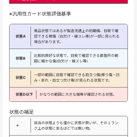
※汎用性カード状態評価基準
美品状態ではあるが製造流通上の初期傷、目視で確
状態A
認できる微傷（白欠け・線スレ等)が一部に見られる
場合があります。
比較的良好な状態で、目視で確認できる数箇所の範
状態B
囲に細かな傷(白欠け・線スレ等)
一部の範囲に目視で確認できる目立つ傷(擦り傷・凹
状態C
み・折れ・目立つ欠け等)が見られる状態です。
状態D以下
かなりの範囲に大きな傷等が確認される状態。
状態の補足
該当の状態よりも僅かに状態が良いが、その１ラン
＋
ク上の状態に至るほどでは無い物。