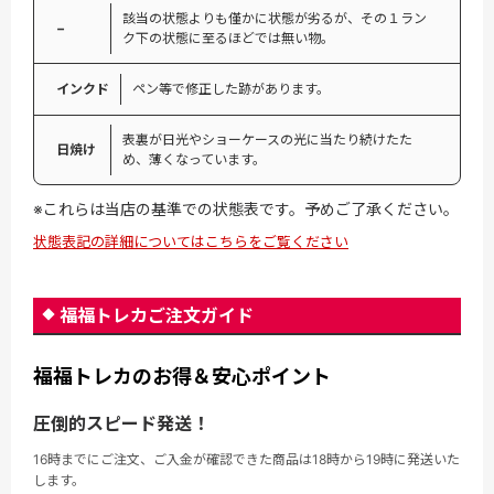
該当の状態よりも僅かに状態が劣るが、その１ラン
−
ク下の状態に至るほどでは無い物。
インクド
ペン等で修正した跡があります。
表裏が日光やショーケースの光に当たり続けたた
日焼け
め、薄くなっています。
※これらは当店の基準での状態表です。予めご了承ください。
状態表記の詳細についてはこちらをご覧ください
福福トレカご注文ガイド
福福トレカのお得＆安心ポイント
圧倒的スピード発送！
16時までにご注文、ご入金が確認できた商品は18時から19時に発送いた
します。