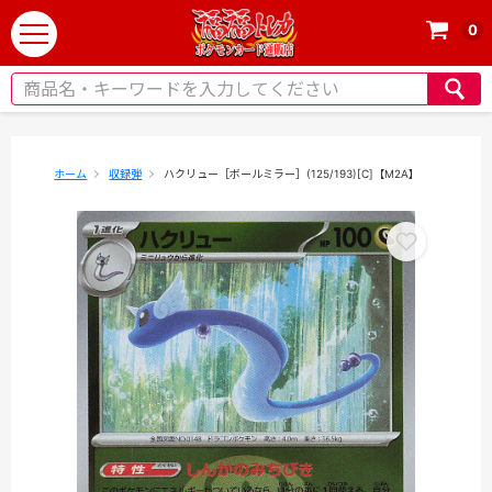
0
t
o
g
g
l
e
ホーム
収録弾
ハクリュー［ボールミラー］(125/193)[C]【M2A】
n
a
v
i
g
a
t
i
o
n