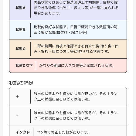
美品状態ではあるが製造流通上の初期傷、目視で確
状態A
認できる微傷（白欠け・線スレ等)が一部に見られる
場合があります。
比較的良好な状態で、目視で確認できる数箇所の範
状態B
囲に細かな傷(白欠け・線スレ等)
一部の範囲に目視で確認できる目立つ傷(擦り傷・凹
状態C
み・折れ・目立つ欠け等)が見られる状態です。
状態D以下
かなりの範囲に大きな傷等が確認される状態。
状態の補足
該当の状態よりも僅かに状態が良いが、その１ラン
＋
ク上の状態に至るほどでは無い物。
該当の状態よりも僅かに状態が劣るが、その１ラン
−
ク下の状態に至るほどでは無い物。
インクド
ペン等で修正した跡があります。