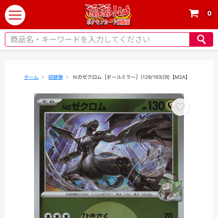
0
t
o
g
g
l
e
ホーム
収録弾
Ｎのゼクロム［ボールミラー］(129/193)[R]【M2A】
n
a
v
i
g
a
t
i
o
n