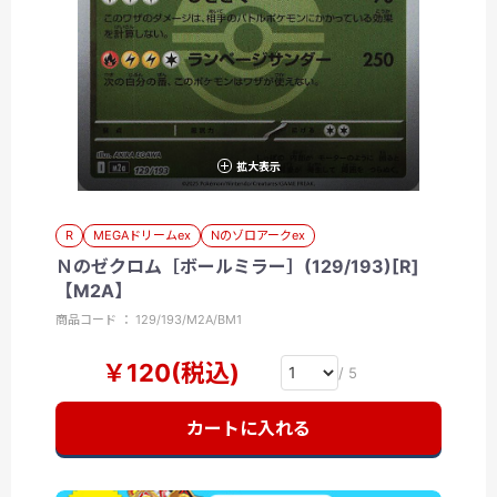
拡大表示
R
MEGAドリームex
Nのゾロアークex
Ｎのゼクロム［ボールミラー］(129/193)[R]
【M2A】
商品コード ： 129/193/M2A/BM1
￥120(税込)
/ 5
カートに入れる