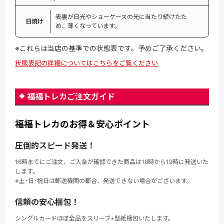
表裏が日光やショーケースの光に当たり続けたた
日焼け
め、薄くなっています。
※これらは当店の基準での状態表です。予めご了承ください。
状態表記の詳細についてはこちらをご覧ください
福福トレカご注文ガイド
福福トレカのお得＆安心ポイント
圧倒的スピード発送！
16時までにご注文、ご入金が確認できた商品は18時から19時に発送いた
します。
※土･日･祝日は郵送機関の都合、発送できない場合がございます。
信頼の安心梱包！
シングルカードほぼ全品をスリーブ+型紙梱包いたします。