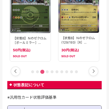
【状態B】Ｎのゼクロム
【状態B】Ｎのゼクロム
(129/193)［R］
［ボールミラー］
【M2A】
(129/193)[R]【M2A】
30円(税込)
50円(税込)
SOLD OUT
SOLD OUT
状態表記について
※汎用性カード状態評価基準