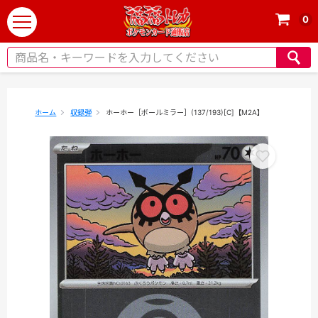
0
t
o
g
g
l
e
ホーム
収録弾
ホーホー［ボールミラー］(137/193)[C]【M2A】
n
a
v
i
g
a
t
i
o
n