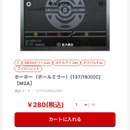
拡大表示
C
MEGAドリームex
タケルライコex
ドラパルトex
ブイズバレット
ホーホー［ボールミラー］(137/193)[C]
【M2A】
商品コード ： 137/193/M2A/BM1
￥280(税込)
/ 16
カートに入れる