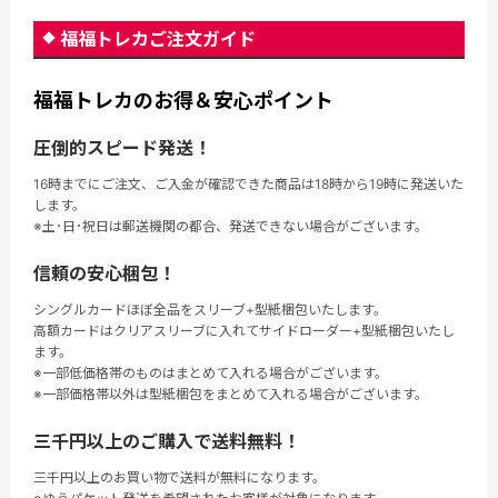
福福トレカご注文ガイド
福福トレカのお得＆安心ポイント
圧倒的スピード発送！
16時までにご注文、ご入金が確認できた商品は18時から19時に発送いた
します。
※土･日･祝日は郵送機関の都合、発送できない場合がございます。
信頼の安心梱包！
シングルカードほぼ全品をスリーブ+型紙梱包いたします。
高額カードはクリアスリーブに入れてサイドローダー+型紙梱包いたし
ます。
※一部低価格帯のものはまとめて入れる場合がございます。
※一部価格帯以外は型紙梱包をまとめて入れる場合がございます。
三千円以上のご購入で送料無料！
三千円以上のお買い物で送料が無料になります。