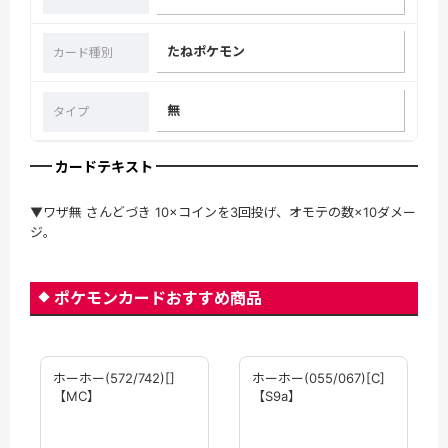
たねポケモン
カード種別
無
タイプ
カードテキスト
▼ワザ無 さんどづき 10×コインを3回投げ、オモテの数×10ダメー
ジ。
ポケモンカードおすすめ商品
ホーホー(572/742)[]
ホーホー(055/067)[C]
【MC】
【S9a】