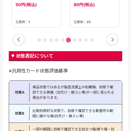
50円(税込)
80円(税込)
在庫数：
1
在庫数：
25
状態表記について
※汎用性カード状態評価基準
美品状態ではあるが製造流通上の初期傷、目視で確
状態A
認できる微傷（白欠け・線スレ等)が一部に見られる
場合があります。
比較的良好な状態で、目視で確認できる数箇所の範
状態B
囲に細かな傷(白欠け・線スレ等)
一部の範囲に目視で確認できる目立つ傷(擦り傷・凹