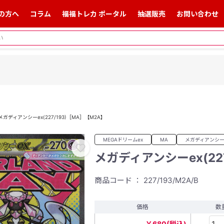
の方へ
コラム
福福トレカ ポータル
抽選販売
お問い合わせ
メガディアンシーex(227/193)［MA］【M2A】
MEGAドリームex
MA
メガディアンシー
メガディアンシーex(22
商品コード ： 227/193/M2A/B
価格
数
￥680(税込)