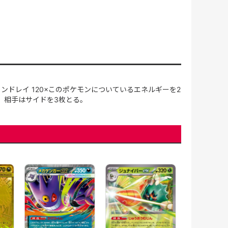
ンドレイ 120×このポケモンについているエネルギーを2
、相手はサイドを3枚とる。
メガサメハダ
ex(113/080)[
【M2】