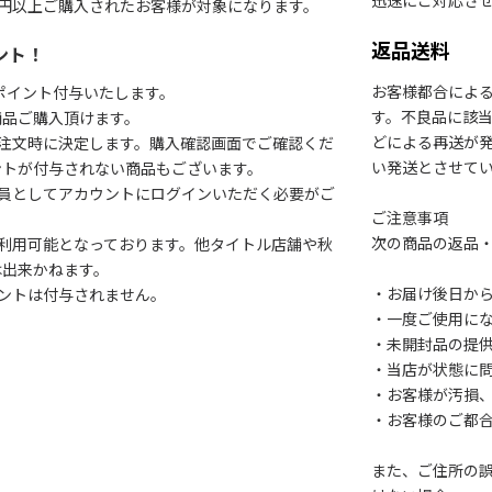
迅速にご対応さ
円以上ご購入されたお客様が対象になります。
返品送料
ント！
お客様都合によ
1ポイント付与いたします。
す。不良品に該当
商品ご購入頂けます。
どによる再送が
注文時に決定します。購入確認画面でご確認くだ
い発送とさせて
ントが付与されない商品もございます。
会員としてアカウントにログインいただく必要がご
ご注意事項
次の商品の返品
利用可能となっております。他タイトル店舗や秋
は出来かねます。
・お届け後日から
ントは付与されません。
・一度ご使用に
・未開封品の提
・当店が状態に
・お客様が汚損
・お客様のご都
また、ご住所の