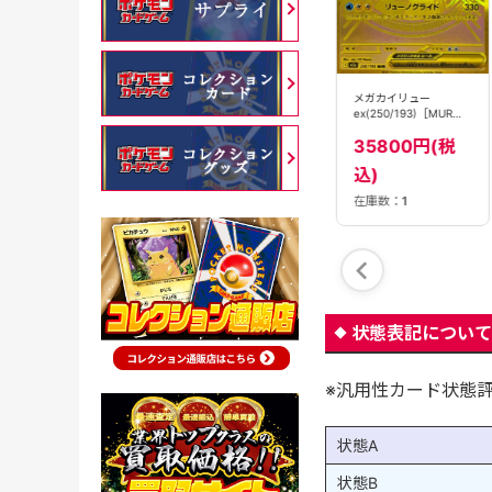
コイン『メガディアン
シーex(スターターセッ
トMEGA)』
【PSA10】メガディア
メガカイリュー
ンシーex(227/193)
80円(税込)
ex(250/193)［MUR］
［MA］【M2A】
【M2A】
35800円(税
9980円(税込)
込)
SOLD OUT
SOLD OUT
在庫数：
1
状態表記について
※汎用性カード状態
状態A
状態B