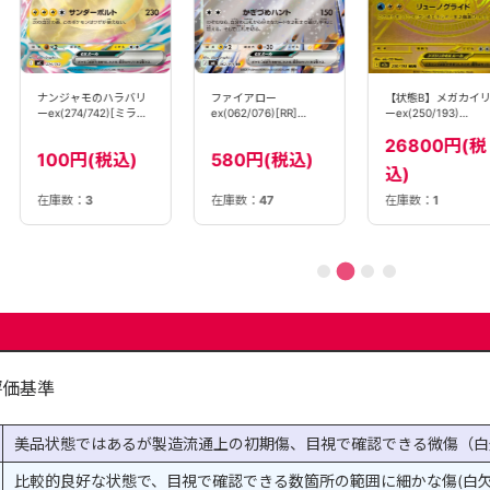
ナンジャモのハラバリ
ファイアロー
【状態B】メガカイ
ーex(274/742)[ミラー
ex(062/076)[RR]
ーex(250/193)
仕様]【MC】
【M6】
［MUR］【M2A】
26800円(税
100円(税込)
580円(税込)
込)
在庫数：
3
在庫数：
47
在庫数：
1
評価基準
美品状態ではあるが製造流通上の初期傷、目視で確認できる微傷（白
比較的良好な状態で、目視で確認できる数箇所の範囲に細かな傷(白欠