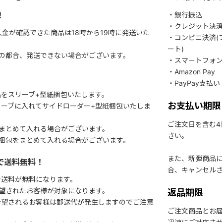
！
・銀行振込
・クレジット決
入金が確認できた商品は18時から19時に発送いた
・コンビニ決済(
ート)
関の都合、発送できない場合がございます。
・スマートフォ
・Amazon Pay
・PayPay支払い
をスリーブ+型紙梱包いたします。
お支払い期限
ーブに入れてサイドローダー+型紙梱包いたしま
ご注文日を含む
まとめて入れる場合がございます。
さい。
梱包をまとめて入れる場合がございます。
また、新弾商品
で送料無料！
合、キャンセル
で送料が無料になります。
望されたお客様が対象になります。
返品期限
希望されるお客様は郵送代が発生しますのでご注意
ご注文商品とお