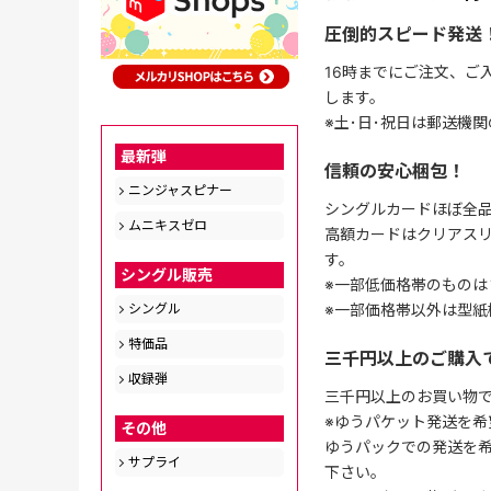
圧倒的スピード発送
16時までにご注文、ご
します。
※土･日･祝日は郵送機
最新弾
信頼の安心梱包！
ニンジャスピナー
シングルカードほぼ全品
ムニキスゼロ
高額カードはクリアスリ
す。
シングル販売
※一部低価格帯のものは
※一部価格帯以外は型紙
シングル
特価品
三千円以上のご購入
収録弾
三千円以上のお買い物
※ゆうパケット発送を希
その他
ゆうパックでの発送を
サプライ
下さい。