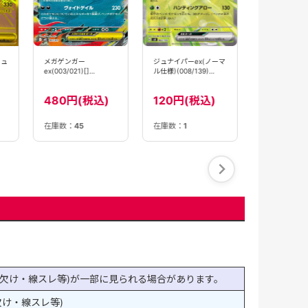
1280円
ジュナイパーex(ノーマ
メガゲンガー
リュ
ル仕様)(008/139)
ex(003/021)[]
【SVD】
【MBG】
120円(税込)
480円(税込)
在庫数：
45
在庫数：
1
在庫数：
1
欠け・線スレ等)が一部に見られる場合があります。
け・線スレ等)