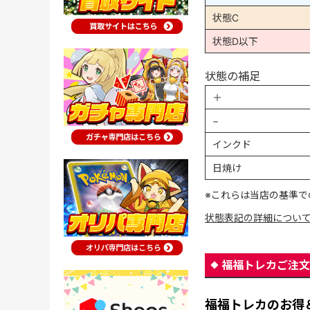
状態C
状態D以下
状態の補足
＋
−
インクド
日焼け
※これらは当店の基準で
状態表記の詳細につい
福福トレカご注文
福福トレカのお得