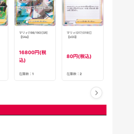
マリィ(017/019)[]
マリィ(198/190)[SR]
680円(
【sGG】
【S4a】
16800円(税
80円(税込)
込)
在庫数：
1
在庫数：
4
在庫数：
2