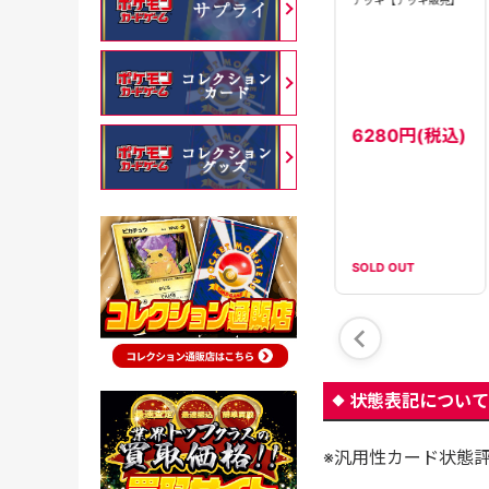
【状態B】マリィのオー
【状態B】マリィのオー
6280円(税込)
ロンゲex(243/193)
ロンゲex(007/019)
［SAR］【M2A】
[RR]【SVOM】
4980円(税込)
180円(税込)
SOLD OUT
SOLD OUT
SOLD OUT
状態表記について
※汎用性カード状態