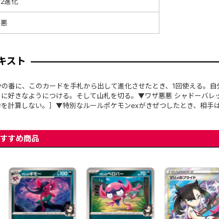
2進化
悪
キスト
分の番に、このカードを手札から出して進化させたとき、1回使える。自
に好きなようにつける。そして山札を切る。▼ワザ悪悪 シャドーバレット
を計算しない。］▼特別なルールポケモンexがきぜつしたとき、相手
すすめ商品