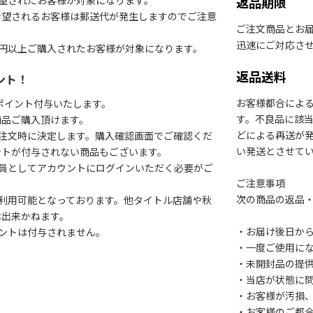
望されたお客様が対象になります。
返品期限
希望されるお客様は郵送代が発生しますのでご注意
ご注文商品とお
迅速にご対応さ
円以上ご購入されたお客様が対象になります。
返品送料
ント！
お客様都合によ
1ポイント付与いたします。
す。不良品に該当
商品ご購入頂けます。
どによる再送が
注文時に決定します。購入確認画面でご確認くだ
い発送とさせて
ントが付与されない商品もございます。
会員としてアカウントにログインいただく必要がご
ご注意事項
次の商品の返品
利用可能となっております。他タイトル店舗や秋
は出来かねます。
・お届け後日から
ントは付与されません。
・一度ご使用に
・未開封品の提
・当店が状態に
・お客様が汚損
・お客様のご都