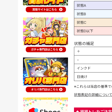
状態A
状態B
状態C
状態D以下
状態の補足
＋
−
インクド
日焼け
※これらは当店の基準で
状態表記の詳細につい
福福トレカご注文