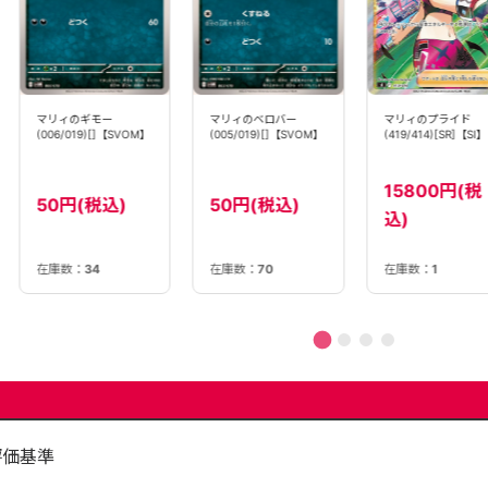
マリィのギモー
マリィのベロバー
マリィのプライド
(006/019)[]【SVOM】
(005/019)[]【SVOM】
(419/414)[SR]【SI】
15800円(税
50円(税込)
50円(税込)
込)
在庫数：
34
在庫数：
70
在庫数：
1
評価基準