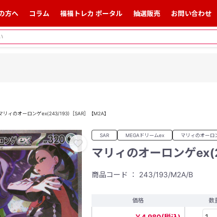
の方へ
コラム
福福トレカ ポータル
抽選販売
お問い合わせ
マリィのオーロンゲex(243/193)［SAR］【M2A】
SAR
MEGAドリームex
マリィのオーロン
拡大表示
マリィのオーロンゲex(2
商品コード ： 243/193/M2A/B
価格
数
￥4,980(税込)