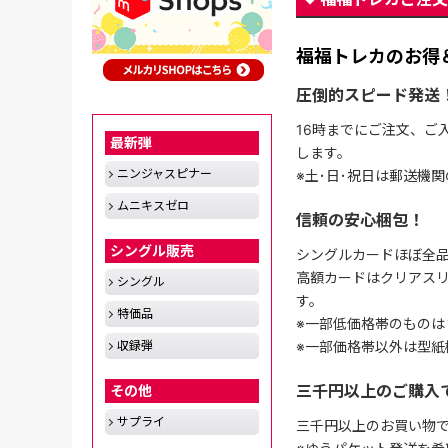
福福トレカのお得
圧倒的スピード発送
16時までにご注文、ご
最新弾
します。
ニンジャスピナー
※土･日･祝日は郵送機
ムニキスゼロ
信頼の安心梱包！
シングル販売
シングルカードほぼ全品
高額カードはクリアスリ
シングル
す。
特価品
※一部低価格帯のものは
収録弾
※一部価格帯以外は型紙
三千円以上のご購入
その他
サプライ
三千円以上のお買い物