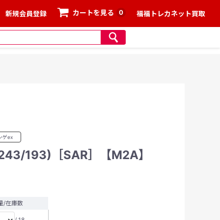
0
カートを見る
新規会員登録
福福トレカネット買取
ゲex
43/193)［SAR］【M2A】
量/在庫数
/ 18