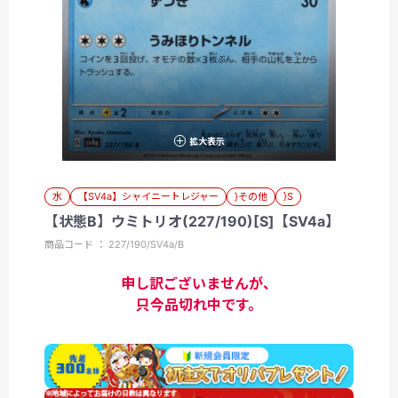
拡大表示
水
【SV4a】シャイニートレジャー
}その他
}S
【状態B】ウミトリオ(227/190)[S]【SV4a】
商品コード ： 227/190/SV4a/B
申し訳ございませんが、
只今品切れ中です。