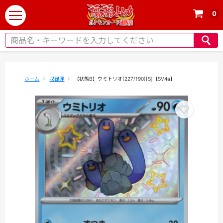
0
t
o
g
g
l
e
ホーム
収録弾
【状態B】ウミトリオ(227/190)[S]【SV4a】
n
a
v
i
g
a
t
i
o
n