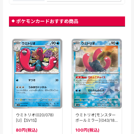
ポケモンカードおすすめ商品
ウミトリオ(020/078)
ウミトリオ[モンスター
[U]【SV1S】
ボールミラー](043/187)
[]【SV8a】
80円(税込)
100円(税込)