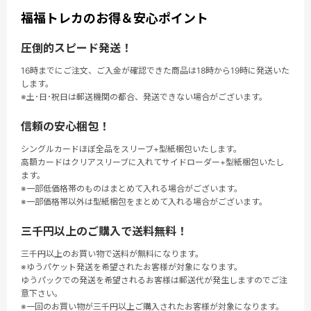
福福トレカのお得＆安心ポイント
圧倒的スピード発送！
16時までにご注文、ご入金が確認できた商品は18時から19時に発送いた
します。
※土･日･祝日は郵送機関の都合、発送できない場合がございます。
信頼の安心梱包！
シングルカードほぼ全品をスリーブ+型紙梱包いたします。
高額カードはクリアスリーブに入れてサイドローダー+型紙梱包いたし
ます。
※一部低価格帯のものはまとめて入れる場合がございます。
※一部価格帯以外は型紙梱包をまとめて入れる場合がございます。
三千円以上のご購入で送料無料！
三千円以上のお買い物で送料が無料になります。
※ゆうパケット発送を希望されたお客様が対象になります。
ゆうパックでの発送を希望されるお客様は郵送代が発生しますのでご注
意下さい。
※一回のお買い物が三千円以上ご購入されたお客様が対象になります。