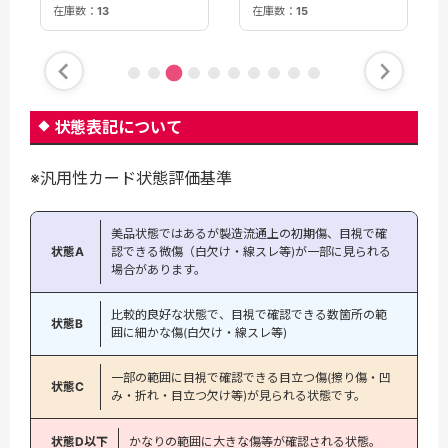
在庫数：
13
在庫数：
15
状態表記について
※汎用性カード状態評価基準
美品状態ではあるが製造流通上の初期傷、目視で確
状態A
認できる微傷（白欠け・線スレ等)が一部に見られる
場合があります。
比較的良好な状態で、目視で確認できる数箇所の範
状態B
囲に細かな傷(白欠け・線スレ等)
一部の範囲に目視で確認できる目立つ傷(擦り傷・凹
状態C
み・折れ・目立つ欠け等)が見られる状態です。
状態D以下
かなりの範囲に大きな傷等が確認される状態。