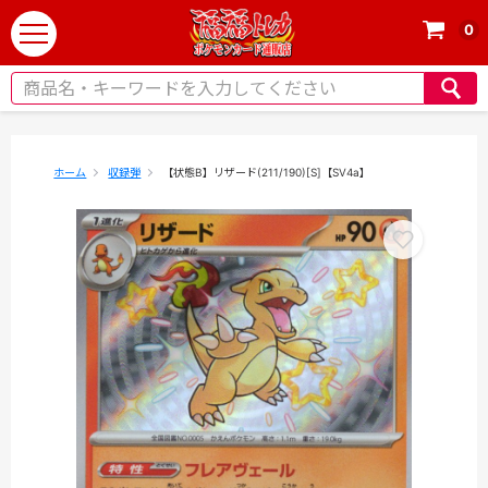
0
t
o
g
g
l
e
ホーム
収録弾
【状態B】リザード(211/190)[S]【SV4a】
n
a
v
i
g
a
t
i
o
n