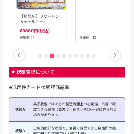
【状態A-】リザードン
＆テールナー
GX(068/064)[SA]
69800円(税込)
【sm11a】
在庫数：
12
在庫数：
1
状態表記について
※汎用性カード状態評価基準
美品状態ではあるが製造流通上の初期傷、目視で確
状態A
認できる微傷（白欠け・線スレ等)が一部に見られる
場合があります。
比較的良好な状態で、目視で確認できる数箇所の範
状態B
囲に細かな傷(白欠け・線スレ等)