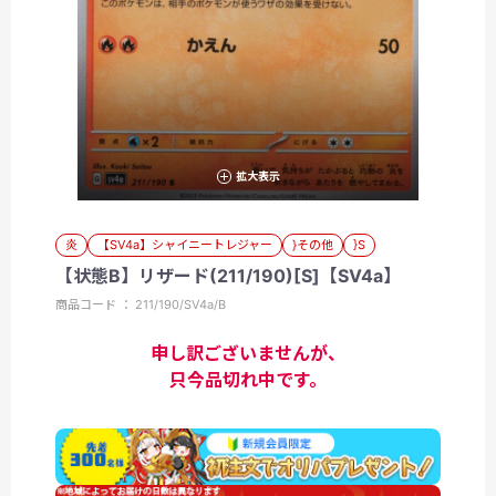
拡大表示
炎
【SV4a】シャイニートレジャー
}その他
}S
【状態B】リザード(211/190)[S]【SV4a】
商品コード ： 211/190/SV4a/B
申し訳ございませんが、
只今品切れ中です。