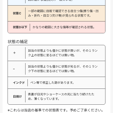
一部の範囲に目視で確認できる目立つ傷(擦り傷・凹
状態C
み・折れ・目立つ欠け等)が見られる状態です。
状態D以下
かなりの範囲に大きな傷等が確認される状態。
状態の補足
該当の状態よりも僅かに状態が良いが、その１ラン
＋
ク上の状態に至るほどでは無い物。
該当の状態よりも僅かに状態が劣るが、その１ラン
−
ク下の状態に至るほどでは無い物。
インクド
ペン等で修正した跡があります。
表裏が日光やショーケースの光に当たり続けたた
日焼け
め、薄くなっています。
※これらは当店の基準での状態表です。予めご了承ください。