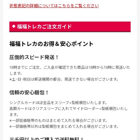
状態表記の詳細についてはこちらをご覧ください
福福トレカご注文ガイド
福福トレカのお得＆安心ポイント
圧倒的スピード発送！
16時までにご注文、ご入金が確認できた商品は18時から19時に発送いた
します。
※土･日･祝日は郵送機関の都合、発送できない場合がございます。
信頼の安心梱包！
シングルカードほぼ全品をスリーブ+型紙梱包いたします。
高額カードはクリアスリーブに入れてサイドローダー+型紙梱包いたし
ます。
※一部低価格帯のものはまとめて入れる場合がございます。
※一部価格帯以外は型紙梱包をまとめて入れる場合がございます。
三千円以上のご購入で送料無料！